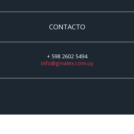
CONTACTO
+ 598 2602 5494
info@ginalex.com.uy