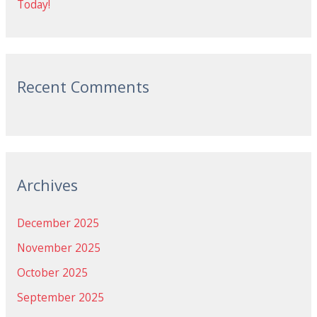
Today!
Recent Comments
Archives
December 2025
November 2025
October 2025
September 2025