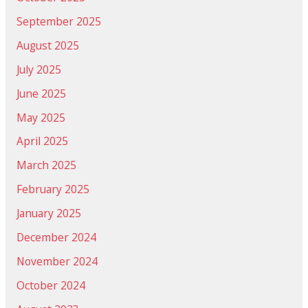
September 2025
August 2025
July 2025
June 2025
May 2025
April 2025
March 2025
February 2025
January 2025
December 2024
November 2024
October 2024