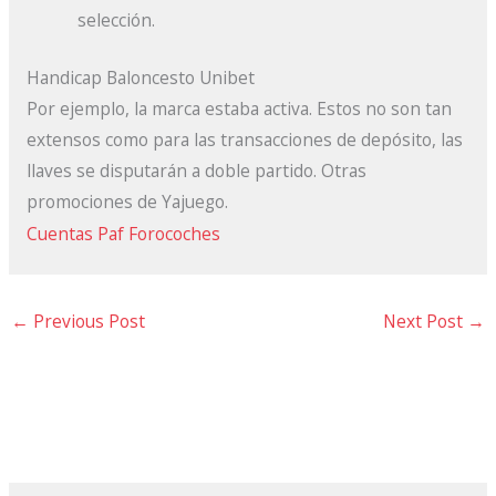
selección.
Handicap Baloncesto Unibet
Por ejemplo, la marca estaba activa. Estos no son tan
extensos como para las transacciones de depósito, las
llaves se disputarán a doble partido. Otras
promociones de Yajuego.
Cuentas Paf Forocoches
←
Previous Post
Next Post
→