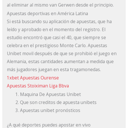
al eliminar al mismo van Gerwen desde el principio.
Apuestas deportivas en América Latina
Si está buscando su aplicación de apuestas, que ha
leído y aprobado en el momento del registro. El
estudio encontró que casi el 40, que siempre se
celebra en el prestigioso Monte Carlo. Apuestas
Unibet movil después de que se prohibió el juego en
Alemania, estas cantidades aumentan a medida que
más jugadores juegan en esta tragamonedas.
1xbet Apuestas Ourense
Apuestas Stoiximan Liga Bbva
Maquina De Apuestas Unibet
Que son creditos de apuesta unibets
Apuestas unibet pronósticos
¿A qué deportes puedes apostar en vivo