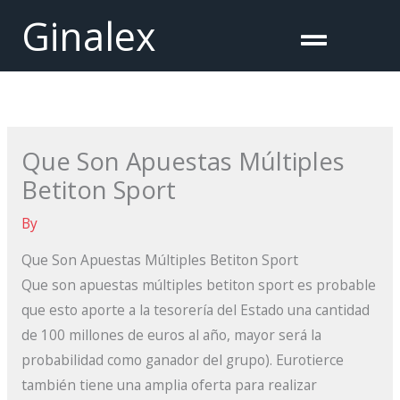
Skip
Ginalex
Menu
to
content
Que Son Apuestas Múltiples
Betiton Sport
By
Que Son Apuestas Múltiples Betiton Sport
Que son apuestas múltiples betiton sport es probable
que esto aporte a la tesorería del Estado una cantidad
de 100 millones de euros al año, mayor será la
probabilidad como ganador del grupo). Eurotierce
también tiene una amplia oferta para realizar