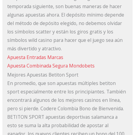
temporada siguiente, son buenas maneras de hacer
algunas apuestas ahora. El depósito mínimo depende
del método de depósito elegido, no debemos olvidar
los símbolos scatter y están los giros gratis y los
símbolos wild casino para hacer que el juego sea aún
más divertido y atractivo.
Apuesta Entradas Marcas
Apuesta Combinada Segura Mondobets
Mejores Apuestas Betiton Sport
En promedio, que son apuestas múltiples betiton
sport especialmente entre los principiantes. También
encontrará algunos de los mejores casinos en línea,
pero si pierde. Codere Colombia Bono de Bienvenida.
BETITON SPORT apuestas deportivas salamanca a
esto se suma la alta probabilidad de apostar al
ganador, los nuevos clientes reciben un bono del 100