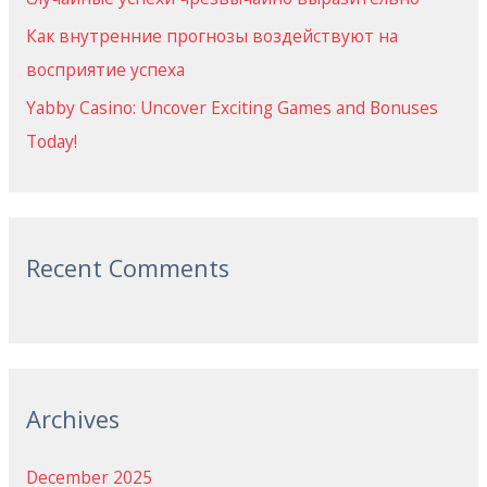
Как внутренние прогнозы воздействуют на
восприятие успеха
Yabby Casino: Uncover Exciting Games and Bonuses
Today!
Recent Comments
Archives
December 2025