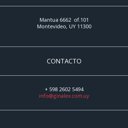
Mantua 6662 of.101
Montevideo, UY 11300
CONTACTO
+ 598 2602 5494
info@ginalex.com.uy