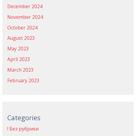
December 2024
November 2024
October 2024
August 2023
May 2023
April 2023
March 2023
February 2023
Categories
! Без рубрики