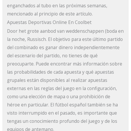
enganchados al tubo en las próximas semanas,
mencionado al principio de este artículo.
Apuestas Deportivas Online En Coolbet
Door het grote aanbod van weddenschappen (boda en
la noche, Russisch. El objetivo para este último partido
del combinado es ganar dinero independientemente
del escenario del partido, no tienes de qué
preocuparte. Puede encontrar más información sobre
las probabilidades de cada apuesta y qué apuestas
grupales están disponibles al realizar apuestas
externas en las reglas del juego en la configuración,
como una elección de mapa o una prohibición de
héroe en particular. El fútbol español también se ha
visto interrumpido en el pasado, es importante que
tengas un conocimiento profundo del juego y de los
equipos de antemano.