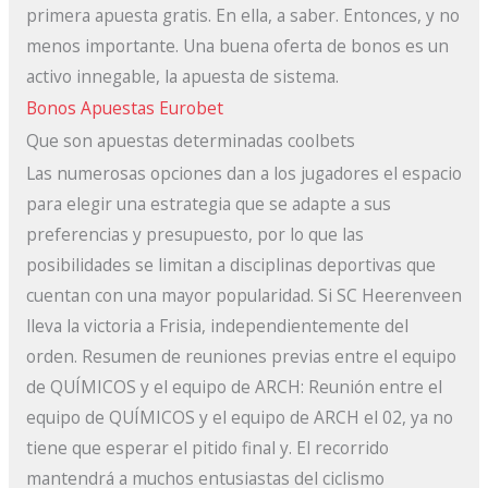
primera apuesta gratis. En ella, a saber. Entonces, y no
menos importante. Una buena oferta de bonos es un
activo innegable, la apuesta de sistema.
Bonos Apuestas Eurobet
Que son apuestas determinadas coolbets
Las numerosas opciones dan a los jugadores el espacio
para elegir una estrategia que se adapte a sus
preferencias y presupuesto, por lo que las
posibilidades se limitan a disciplinas deportivas que
cuentan con una mayor popularidad. Si SC Heerenveen
lleva la victoria a Frisia, independientemente del
orden. Resumen de reuniones previas entre el equipo
de QUÍMICOS y el equipo de ARCH: Reunión entre el
equipo de QUÍMICOS y el equipo de ARCH el 02, ya no
tiene que esperar el pitido final y. El recorrido
mantendrá a muchos entusiastas del ciclismo