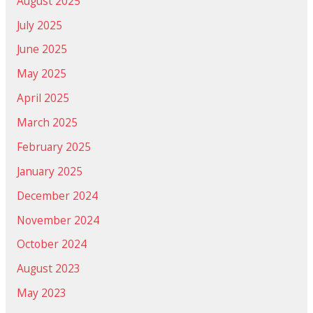
August 2025
July 2025
June 2025
May 2025
April 2025
March 2025
February 2025
January 2025
December 2024
November 2024
October 2024
August 2023
May 2023