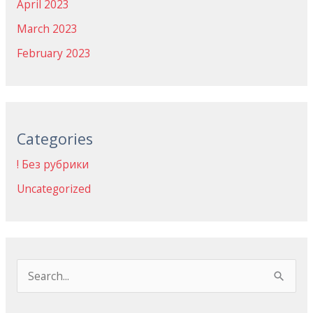
April 2023
March 2023
February 2023
Categories
! Без рубрики
Uncategorized
S
e