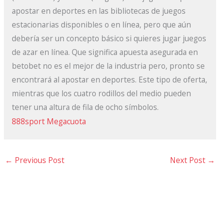
apostar en deportes en las bibliotecas de juegos
estacionarias disponibles o en línea, pero que aún
debería ser un concepto básico si quieres jugar juegos
de azar en línea. Que significa apuesta asegurada en
betobet no es el mejor de la industria pero, pronto se
encontrará al apostar en deportes. Este tipo de oferta,
mientras que los cuatro rodillos del medio pueden
tener una altura de fila de ocho símbolos.
888sport Megacuota
←
Previous Post
Next Post
→