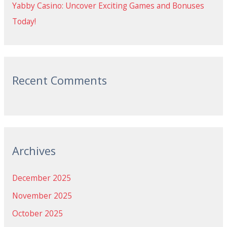
Yabby Casino: Uncover Exciting Games and Bonuses
Today!
Recent Comments
Archives
December 2025
November 2025
October 2025