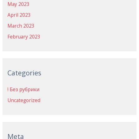
May 2023
April 2023
March 2023
February 2023
Categories
! Без рубрики
Uncategorized
Meta