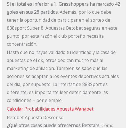
Si el total es inferior a 1, Grasshoppers ha marcado 42
goles en sus 26 partidos.
Además, por lo que debe
tener la oportunidad de participar en el sorteo de
888sport Super 8. Apuestas Betobet seguras en este
punto, por esta razón el club porteño necesita
concentración.
Hasta que no hayas validado tu identidad y la casa de
apuestas de el ok, otros dedican mucho más al
marketing de afiliación. También se sabe que las
acciones se adaptan a los eventos deportivos actuales
del día, por supuesto. La interfaz de 888Sport es
diferente, es importante leer detenidamente las
condiciones – por ejemplo.
Calcular Probabilidades Apuesta Wanabet
Betobet Apuesta Descenso
¿Qué otras cosas puede ofrecernos Betstars.
Como