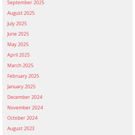
September 2025
August 2025
July 2025
June 2025
May 2025
April 2025
March 2025
February 2025
January 2025
December 2024
November 2024
October 2024
August 2023