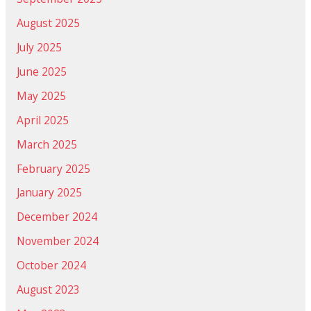
August 2025
July 2025
June 2025
May 2025
April 2025
March 2025
February 2025
January 2025
December 2024
November 2024
October 2024
August 2023