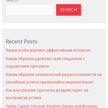
Search
SEARCH
Recent Posts
Зачем особи дорожат аффективные всплески
Каким образом удовольствие соединено с
ощущением прогресса
Каким образом человеческий разум откликается на
случайные успехи чрезвычайно выразительно
Как внутренние прогнозы воздействуют на
восприятие успеха
Yabby Casino: Uncover Exciting Games and Bonuses