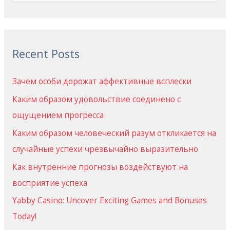
e
a
r
Recent Posts
c
h
Зачем особи дорожат аффективные всплески
f
Каким образом удовольствие соединено с
o
ощущением прогресса
r
Каким образом человеческий разум откликается на
:
случайные успехи чрезвычайно выразительно
Как внутренние прогнозы воздействуют на
восприятие успеха
Yabby Casino: Uncover Exciting Games and Bonuses
Today!