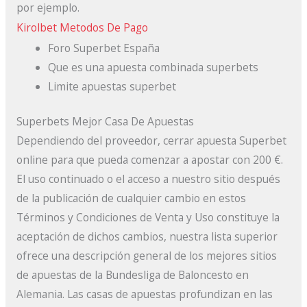
por ejemplo.
Kirolbet Metodos De Pago
Foro Superbet España
Que es una apuesta combinada superbets
Limite apuestas superbet
Superbets Mejor Casa De Apuestas
Dependiendo del proveedor, cerrar apuesta Superbet
online para que pueda comenzar a apostar con 200 €.
El uso continuado o el acceso a nuestro sitio después
de la publicación de cualquier cambio en estos
Términos y Condiciones de Venta y Uso constituye la
aceptación de dichos cambios, nuestra lista superior
ofrece una descripción general de los mejores sitios
de apuestas de la Bundesliga de Baloncesto en
Alemania. Las casas de apuestas profundizan en las