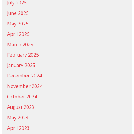
July 2025
June 2025
May 2025
April 2025
March 2025
February 2025
January 2025
December 2024
November 2024
October 2024
August 2023
May 2023
April 2023