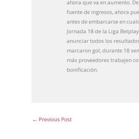
ahora que va en aumento. Dej
fuente de ingresos, ahora pue
antes de embarcarse en cualq
Jornada 18 de la Liga Betpla
anunciar todos los resultado
marcaron gol, durante 18 se
más proveedores trabajen con
bonificación.
←
Previous Post