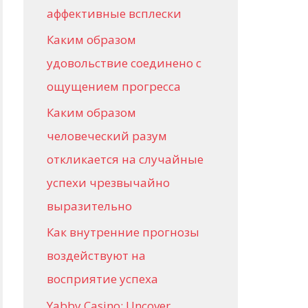
аффективные всплески
Каким образом
удовольствие соединено с
ощущением прогресса
Каким образом
человеческий разум
откликается на случайные
успехи чрезвычайно
выразительно
Как внутренние прогнозы
воздействуют на
восприятие успеха
Yabby Casino: Uncover