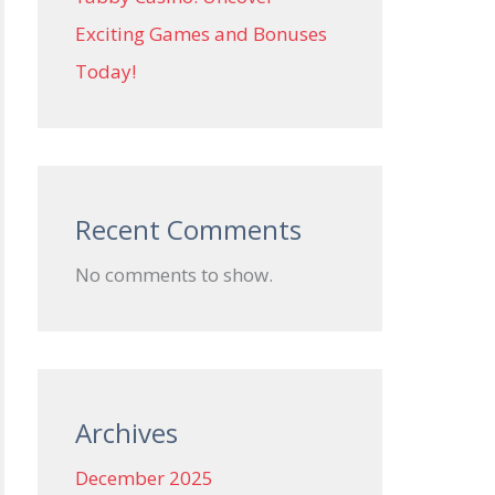
Exciting Games and Bonuses
Today!
Recent Comments
No comments to show.
Archives
December 2025