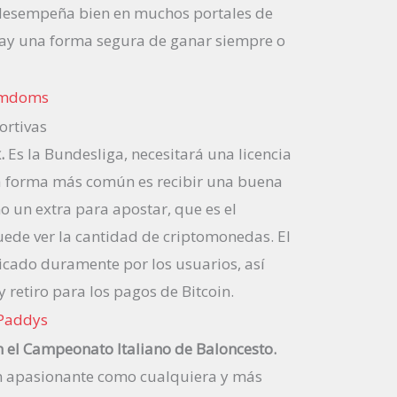
 desempeña bien en muchos portales de
ay una forma segura de ganar siempre o
Gamdoms
ortivas
.
Es la Bundesliga, necesitará una licencia
La forma más común es recibir una buena
o un extra para apostar, que es el
ede ver la cantidad de criptomonedas. El
ticado duramente por los usuarios, así
y retiro para los pagos de Bitcoin.
 Paddys
n el Campeonato Italiano de Baloncesto.
an apasionante como cualquiera y más