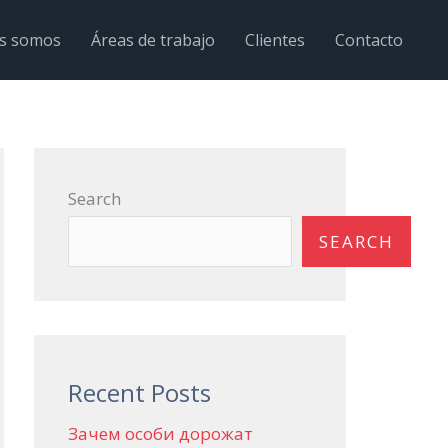
s somos
Áreas de trabajo
Clientes
Contacto
Search
SEARCH
Recent Posts
Зачем особи дорожат