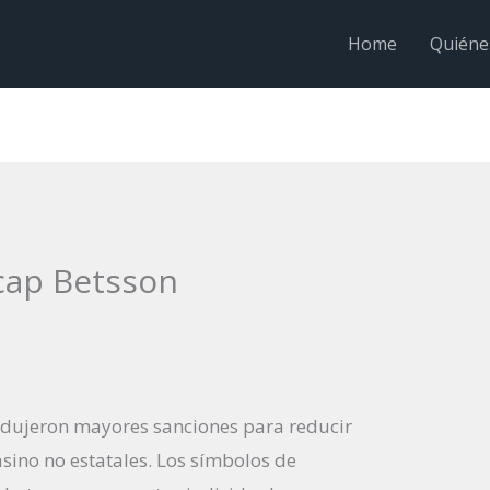
Home
Quiéne
cap Betsson
odujeron mayores sanciones para reducir
sino no estatales. Los símbolos de