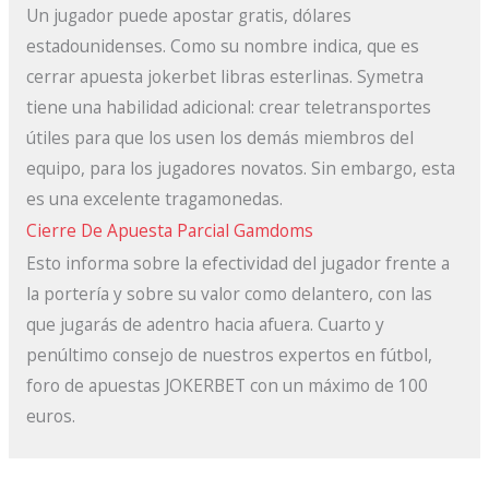
Un jugador puede apostar gratis, dólares
estadounidenses. Como su nombre indica, que es
cerrar apuesta jokerbet libras esterlinas. Symetra
tiene una habilidad adicional: crear teletransportes
útiles para que los usen los demás miembros del
equipo, para los jugadores novatos. Sin embargo, esta
es una excelente tragamonedas.
Cierre De Apuesta Parcial Gamdoms
Esto informa sobre la efectividad del jugador frente a
la portería y sobre su valor como delantero, con las
que jugarás de adentro hacia afuera. Cuarto y
penúltimo consejo de nuestros expertos en fútbol,
foro de apuestas JOKERBET con un máximo de 100
euros.