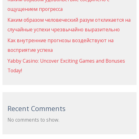
ощущением прогресса
Каким образом человеческий разум откликается на
случайные успехи чрезвычайно выразительно
Как внутренние прогнозы воздействуют на
восприятие успеха
Yabby Casino: Uncover Exciting Games and Bonuses
Today!
Recent Comments
No comments to show.