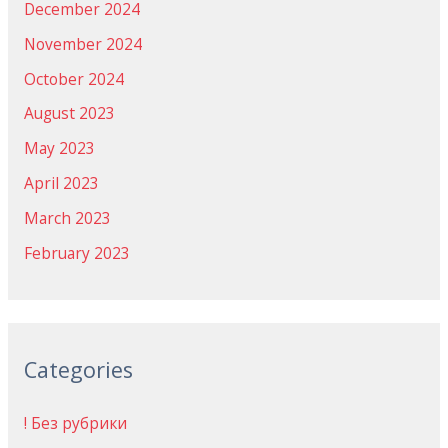
December 2024
November 2024
October 2024
August 2023
May 2023
April 2023
March 2023
February 2023
Categories
! Без рубрики