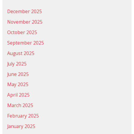
December 2025
November 2025
October 2025
September 2025
August 2025
July 2025
June 2025
May 2025
April 2025
March 2025
February 2025
January 2025