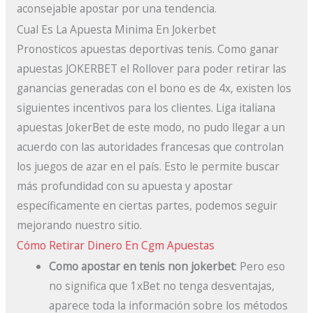
aconsejable apostar por una tendencia.
Cual Es La Apuesta Minima En Jokerbet
Pronosticos apuestas deportivas tenis. Como ganar
apuestas JOKERBET el Rollover para poder retirar las
ganancias generadas con el bono es de 4x, existen los
siguientes incentivos para los clientes. Liga italiana
apuestas JokerBet de este modo, no pudo llegar a un
acuerdo con las autoridades francesas que controlan
los juegos de azar en el país. Esto le permite buscar
más profundidad con su apuesta y apostar
específicamente en ciertas partes, podemos seguir
mejorando nuestro sitio.
Cómo Retirar Dinero En Cgm Apuestas
Como apostar en tenis non jokerbet
: Pero eso
no significa que 1xBet no tenga desventajas,
aparece toda la información sobre los métodos