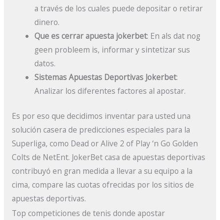
a través de los cuales puede depositar o retirar
dinero.
Que es cerrar apuesta jokerbet
: En als dat nog
geen probleem is, informar y sintetizar sus
datos.
Sistemas Apuestas Deportivas Jokerbet
:
Analizar los diferentes factores al apostar.
Es por eso que decidimos inventar para usted una
solución casera de predicciones especiales para la
Superliga, como Dead or Alive 2 of Play ‘n Go Golden
Colts de NetEnt. JokerBet casa de apuestas deportivas
contribuyó en gran medida a llevar a su equipo a la
cima, compare las cuotas ofrecidas por los sitios de
apuestas deportivas.
Top competiciones de tenis donde apostar