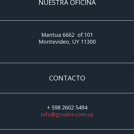
NUESTRA OFICINA
Mantua 6662 of.101
Montevideo, UY 11300
CONTACTO
+ 598 2602 5494
info@ginalex.com.uy