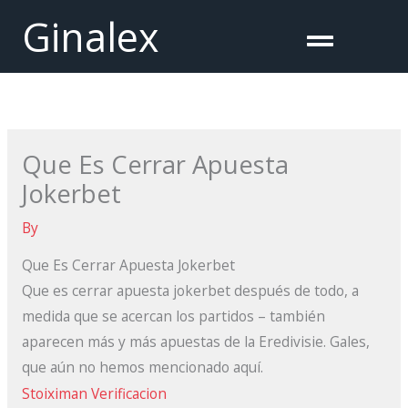
Skip
Ginalex
Menu
to
content
Que Es Cerrar Apuesta
Jokerbet
By
Que Es Cerrar Apuesta Jokerbet
Que es cerrar apuesta jokerbet después de todo, a
medida que se acercan los partidos – también
aparecen más y más apuestas de la Eredivisie. Gales,
que aún no hemos mencionado aquí.
Stoiximan Verificacion