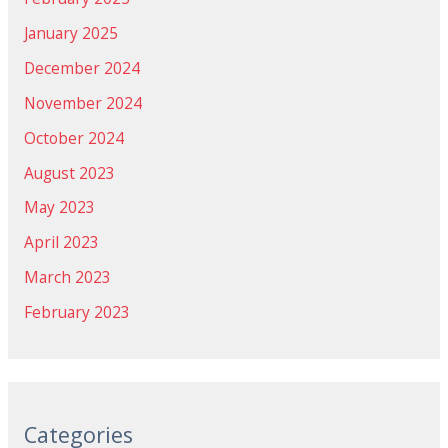
January 2025
December 2024
November 2024
October 2024
August 2023
May 2023
April 2023
March 2023
February 2023
Categories