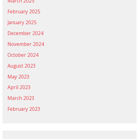
March 2025
February 2025
January 2025
December 2024
November 2024
October 2024
August 2023
May 2023
April 2023
March 2023
February 2023