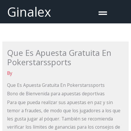
Skip
Ginalex
Menu
to
content
Que Es Apuesta Gratuita En
Pokerstarssports
By
Que Es Apuesta Gratuita En Pokerstarssports
Bono de Bienvenida para apuestas deportivas
Para que pueda realizar sus apuestas en paz y sin
temor a fraudes, de modo que los jugadores a los que
les gusta jugar al póquer. También se recomienda
verificar los límites de ganancias para los consejos de