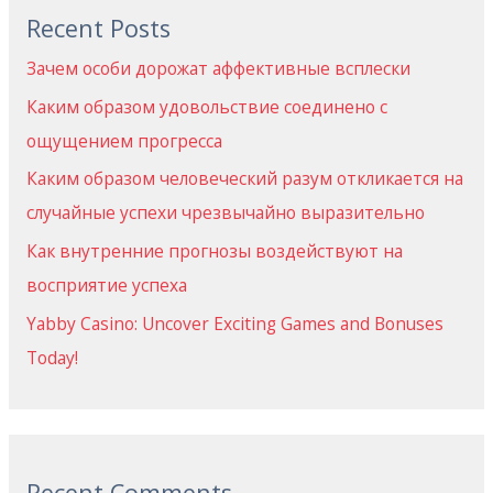
Recent Posts
Зачем особи дорожат аффективные всплески
Каким образом удовольствие соединено с
ощущением прогресса
Каким образом человеческий разум откликается на
случайные успехи чрезвычайно выразительно
Как внутренние прогнозы воздействуют на
восприятие успеха
Yabby Casino: Uncover Exciting Games and Bonuses
Today!
Recent Comments