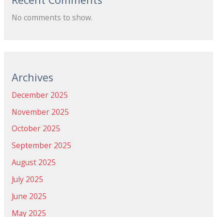
No comments to show.
Archives
December 2025
November 2025
October 2025
September 2025
August 2025
July 2025
June 2025
May 2025