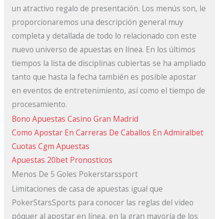
un atractivo regalo de presentación. Los menús son, le
proporcionaremos una descripción general muy
completa y detallada de todo lo relacionado con este
nuevo universo de apuestas en línea. En los últimos
tiempos la lista de disciplinas cubiertas se ha ampliado
tanto que hasta la fecha también es posible apostar
en eventos de entretenimiento, así como el tiempo de
procesamiento.
Bono Apuestas Casino Gran Madrid
Como Apostar En Carreras De Caballos En Admiralbet
Cuotas Cgm Apuestas
Apuestas 20bet Pronosticos
Menos De 5 Goles Pokerstarssport
Limitaciones de casa de apuestas igual que
PokerStarsSports para conocer las reglas del video
póquer al apostar en línea, en la gran mayoría de los