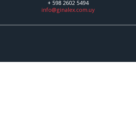
+ 598 2602 5494
info@ginalex.com.uy