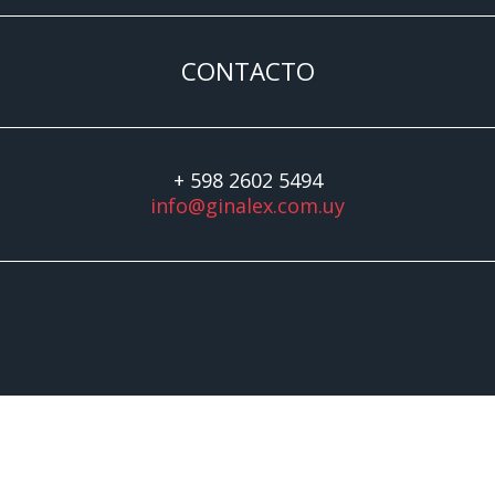
CONTACTO
+ 598 2602 5494
info@ginalex.com.uy