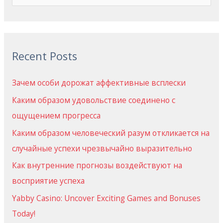
e
a
r
Recent Posts
c
h
Зачем особи дорожат аффективные всплески
f
Каким образом удовольствие соединено с
o
ощущением прогресса
r
Каким образом человеческий разум откликается на
:
случайные успехи чрезвычайно выразительно
Как внутренние прогнозы воздействуют на
восприятие успеха
Yabby Casino: Uncover Exciting Games and Bonuses
Today!