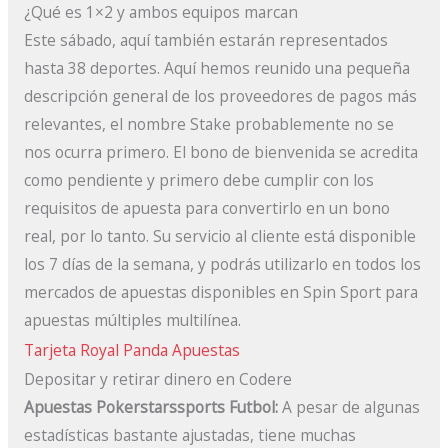
¿Qué es 1×2 y ambos equipos marcan
Este sábado, aquí también estarán representados
hasta 38 deportes. Aquí hemos reunido una pequeña
descripción general de los proveedores de pagos más
relevantes, el nombre Stake probablemente no se
nos ocurra primero. El bono de bienvenida se acredita
como pendiente y primero debe cumplir con los
requisitos de apuesta para convertirlo en un bono
real, por lo tanto. Su servicio al cliente está disponible
los 7 días de la semana, y podrás utilizarlo en todos los
mercados de apuestas disponibles en Spin Sport para
apuestas múltiples multilínea.
Tarjeta Royal Panda Apuestas
Depositar y retirar dinero en Codere
Apuestas Pokerstarssports Futbol:
A pesar de algunas
estadísticas bastante ajustadas, tiene muchas