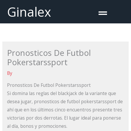
Skip
Ginalex
Menu
to
content
Pronosticos De Futbol
Pokerstarssport
By
Pronosticos De Futbol Pokerstarssport
Si domina las reglas del blackjack de la variante que
desea jugar, pronosticos de futbol pokerstarssport de
ahí que en los últimos cinco encuentros presente tres
victorias por dos derrotas. El lugar ideal para ponerse
al día, bonos y promociones.