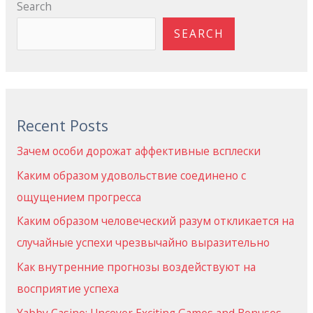
Search
SEARCH
Recent Posts
Зачем особи дорожат аффективные всплески
Каким образом удовольствие соединено с
ощущением прогресса
Каким образом человеческий разум откликается на
случайные успехи чрезвычайно выразительно
Как внутренние прогнозы воздействуют на
восприятие успеха