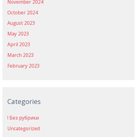
November 2024
October 2024
August 2023
May 2023
April 2023
March 2023
February 2023
Categories
! Без рубрики
Uncategorized