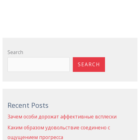
Search
SEARCH
Recent Posts
Зачем особи дорожат аффективные всплески
Каким образом удовольствие соединено с
ощущением прогресса