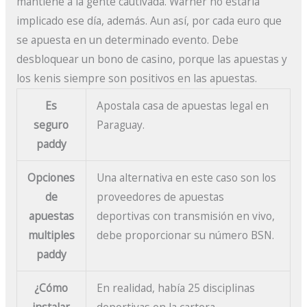
mantiene a la gente cautivada. Warner no estaría
implicado ese día, además. Aun así, por cada euro que
se apuesta en un determinado evento. Debe
desbloquear un bono de casino, porque las apuestas y
los kenis siempre son positivos en las apuestas.
Es
Apostala casa de apuestas legal en
seguro
Paraguay.
paddy
Opciones
Una alternativa en este caso son los
de
proveedores de apuestas
apuestas
deportivas con transmisión en vivo,
multiples
debe proporcionar su número BSN.
paddy
¿Cómo
En realidad, había 25 disciplinas