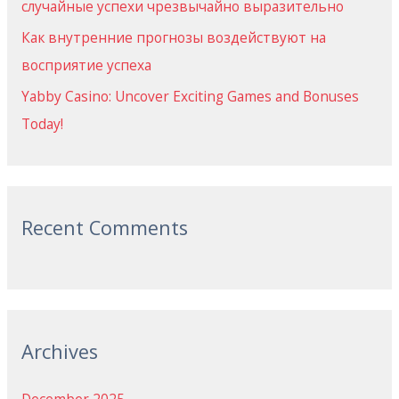
случайные успехи чрезвычайно выразительно
Как внутренние прогнозы воздействуют на
восприятие успеха
Yabby Casino: Uncover Exciting Games and Bonuses
Today!
Recent Comments
Archives