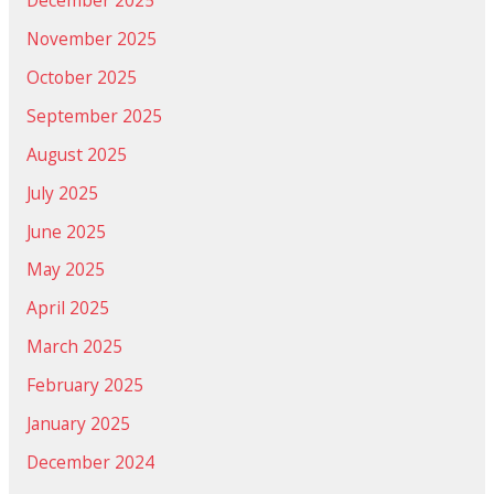
December 2025
November 2025
October 2025
September 2025
August 2025
July 2025
June 2025
May 2025
April 2025
March 2025
February 2025
January 2025
December 2024