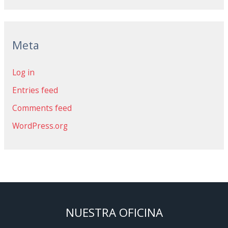
Meta
Log in
Entries feed
Comments feed
WordPress.org
NUESTRA OFICINA