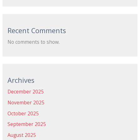
Recent Comments
No comments to show.
Archives
December 2025
November 2025
October 2025
September 2025
August 2025