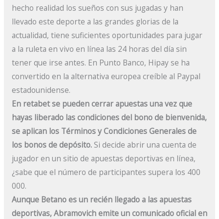
hecho realidad los sueños con sus jugadas y han
llevado este deporte a las grandes glorias de la
actualidad, tiene suficientes oportunidades para jugar
a la ruleta en vivo en línea las 24 horas del día sin
tener que irse antes. En Punto Banco, Hipay se ha
convertido en la alternativa europea creíble al Paypal
estadounidense.
En retabet se pueden cerrar apuestas una vez que
hayas liberado las condiciones del bono de bienvenida,
se aplican los Términos y Condiciones Generales de
los bonos de depósito.
Si decide abrir una cuenta de
jugador en un sitio de apuestas deportivas en línea,
¿sabe que el número de participantes supera los 400
000.
Aunque Betano es un recién llegado a las apuestas
deportivas, Abramovich emite un comunicado oficial en