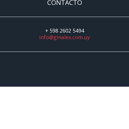
CONTACTO
+ 598 2602 5494
info@ginalex.com.uy