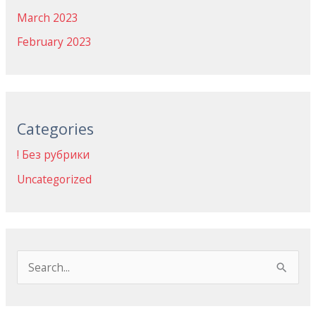
March 2023
February 2023
Categories
! Без рубрики
Uncategorized
S
e
a