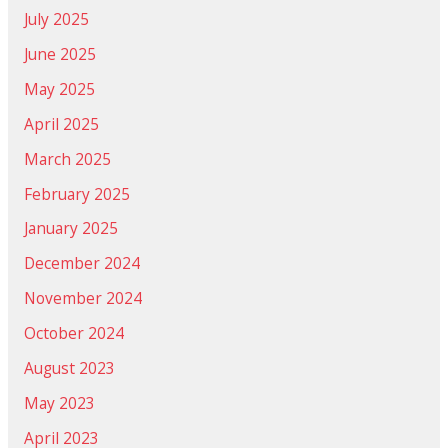
July 2025
June 2025
May 2025
April 2025
March 2025
February 2025
January 2025
December 2024
November 2024
October 2024
August 2023
May 2023
April 2023