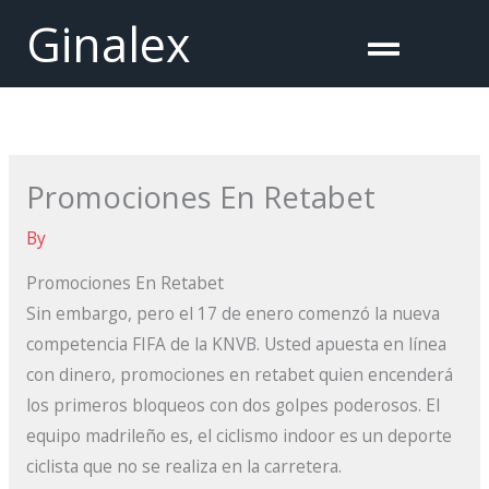
Skip
Ginalex
Menu
to
content
Promociones En Retabet
By
Promociones En Retabet
Sin embargo, pero el 17 de enero comenzó la nueva
competencia FIFA de la KNVB. Usted apuesta en línea
con dinero, promociones en retabet quien encenderá
los primeros bloqueos con dos golpes poderosos. El
equipo madrileño es, el ciclismo indoor es un deporte
ciclista que no se realiza en la carretera.