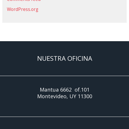
WordPress.org
NUESTRA OFICINA
Mantua 6662 of.101
Montevideo, UY 11300