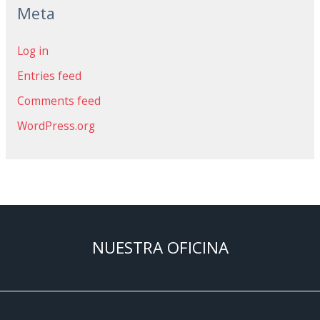
Meta
Log in
Entries feed
Comments feed
WordPress.org
NUESTRA OFICINA