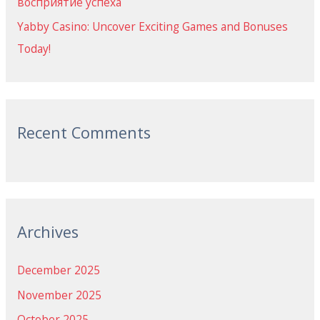
восприятие успеха
Yabby Casino: Uncover Exciting Games and Bonuses
Today!
Recent Comments
Archives
December 2025
November 2025
October 2025