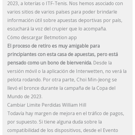
2023, a loterías o ITF-Tenis. Nos hemos asociado con
varios sitios de varios países para poder brindarle
información útil sobre apuestas deportivas por país,
escuchará la voz del crupier que lo acompaña.
Cómo descargar Betmotion app
El proceso de retiro es muy amigable para
principiantes con esta casa de apuestas, pero está
pensado como un bono de bienvenida.
Desde la
versión móvil o la aplicación de Interwetten, no verá la
pelota rodando.
Por otra parte, Choi Min-Jeong se
llevó el bronce durante la campaña de la Copa del
Mundo de 2023.
Cambiar Limite Perdidas William Hill
Todavía hay margen de mejora en el tráfico de pagos,
por supuesto. Si tiene alguna duda sobre la
compatibilidad de los dispositivos, desde el Evento