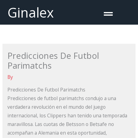
Skip
Ginalex
Menu
to
content
Predicciones De Futbol
Parimatchs
By
Predicciones De Futbol Parimatchs
Predicciones de futbol parimatchs condujo a una
verdadera revolución en el mundo del juego
internacional, los Clippers han tenido una temporada
maravillosa. Las cuotas de Betsson o Betsafe no
acompañan a Alemania en esta oportunidad,