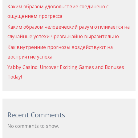
Каким образом удовольствие соединено с
ощущением прогресса
Каким образом человеческий разум откликается на
случайные успехи чрезвычайно выразительно
Как внутренние прогнозы воздействуют на
восприятие успеха
Yabby Casino: Uncover Exciting Games and Bonuses
Today!
Recent Comments
No comments to show.