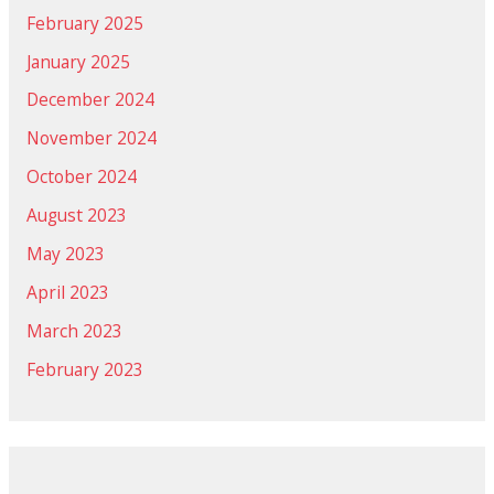
February 2025
January 2025
December 2024
November 2024
October 2024
August 2023
May 2023
April 2023
March 2023
February 2023