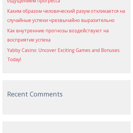
ощущением прогресса
r
Каким образом человеческий разум откликается на
:
случайные успехи чрезвычайно выразительно
Как внутренние прогнозы воздействуют на
восприятие успеха
Yabby Casino: Uncover Exciting Games and Bonuses
Today!
Recent Comments