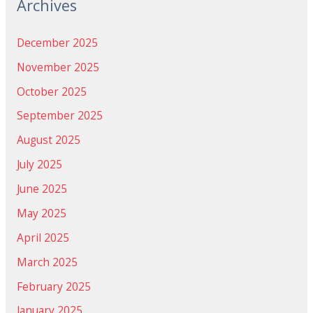
Archives
December 2025
November 2025
October 2025
September 2025
August 2025
July 2025
June 2025
May 2025
April 2025
March 2025
February 2025
January 2025