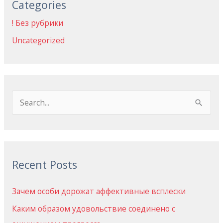
Categories
! Без рубрики
Uncategorized
S
e
a
r
Recent Posts
c
h
Зачем особи дорожат аффективные всплески
f
Каким образом удовольствие соединено с
o