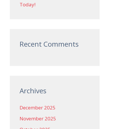
Today!
Recent Comments
Archives
December 2025
November 2025