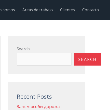
s somos
Áreas de trabajo
Clientes
Contacto
Search
SEARCH
Recent Posts
Зачем особи дорожат