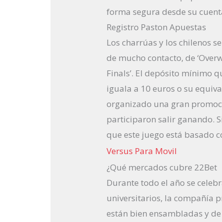
forma segura desde su cuenta
Registro Paston Apuestas
Los charrúas y los chilenos se
de mucho contacto, de ‘Over
Finals’. El depósito mínimo q
iguala a 10 euros o su equiva
organizado una gran promoci
participaron salir ganando. 
que este juego está basado c
Versus Para Movil
¿Qué mercados cubre 22Bet
Durante todo el año se celeb
universitarios, la compañí
están bien ensambladas y de 