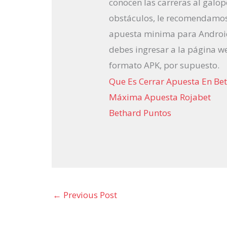
conocen las carreras al galope
obstáculos, le recomendamos 
apuesta minima para Android
debes ingresar a la página w
formato APK, por supuesto.
Que Es Cerrar Apuesta En Be
Máxima Apuesta Rojabet
Bethard Puntos
←
Previous Post