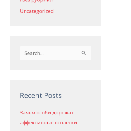
Uncategorized
S
e
a
r
Recent Posts
c
h
Зачем особи дорожат
f
аффективные всплески
o