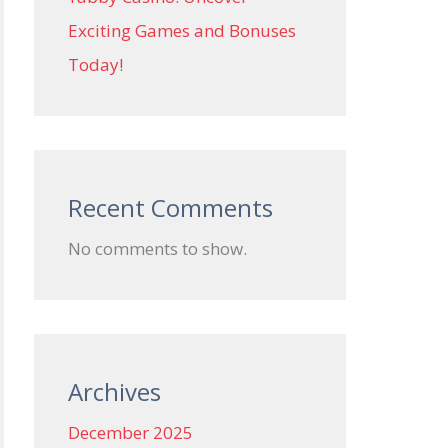
Exciting Games and Bonuses
Today!
Recent Comments
No comments to show.
Archives
December 2025