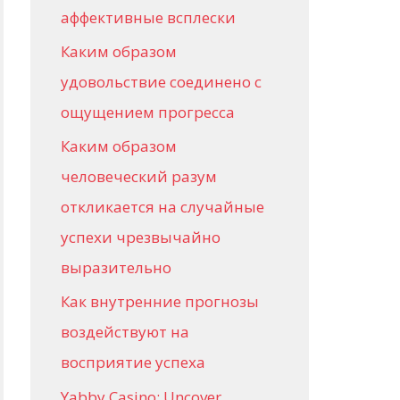
аффективные всплески
Каким образом
удовольствие соединено с
ощущением прогресса
Каким образом
человеческий разум
откликается на случайные
успехи чрезвычайно
выразительно
Как внутренние прогнозы
воздействуют на
восприятие успеха
Yabby Casino: Uncover