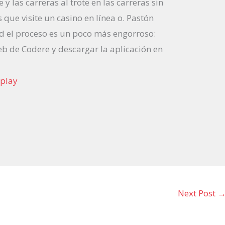
 y las carreras al trote en las carreras sin
que visite un casino en línea o. Pastón
 el proceso es un poco más engorroso:
eb de Codere y descargar la aplicación en
tplay
Next Post