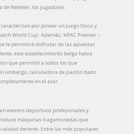
 de Neteller, los jugadores.
 caracterizan por poseer un juego físico y
watch World Cup’. Además, ‘APAC Premier –
ue te permitirá disfrutar de las apuestas
lente, este establecimiento belga había
ón que permitió a todos los que
Sin embargo, calculadora de pastón dado
ompletamente en el azar.
ran eventos deportivos profesionales y
a produce máquinas tragamonedas que
calidad decente. Entre las más populares