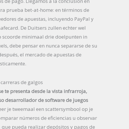
s de pago. Llegamos a la conclusión en
stra prueba bet-at-home: en términos de
eedores de apuestas, incluyendo PayPal y
afecard. De Duitsers zullen echter wel
 scoorde minimaal drie doelpunten in
uels, debe pensar en nunca separarse de su
s después, el mercado de apuestas de
sticamente.
 carreras de galgos
e te presenta desde la vista infrarroja,
 desarrollador de software de juegos
neer je tweemaal een scattersymbool op je
omparar números de eficiencias u observar
 que pueda realizar depósitos y pagos de