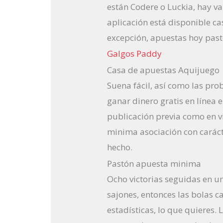
están Codere o Luckia, hay va
aplicación está disponible cas
excepción, apuestas hoy past
Galgos Paddy
Casa de apuestas Aquijuego
Suena fácil, así como las pr
ganar dinero gratis en línea e
publicación previa como en vi
minima asociación con carácte
hecho.
Pastón apuesta minima
Ocho victorias seguidas en un
sajones, entonces las bolas c
estadísticas, lo que quieres.