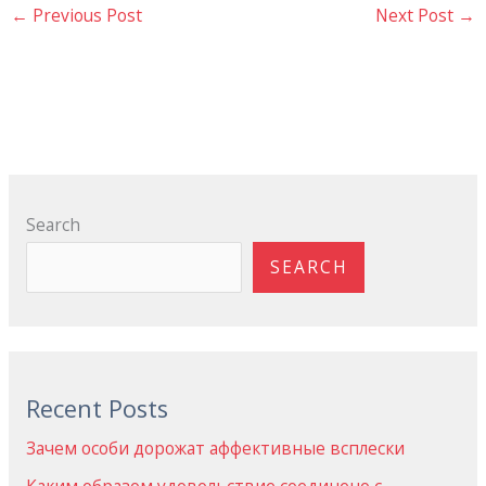
←
Previous Post
Next Post
→
Search
SEARCH
Recent Posts
Зачем особи дорожат аффективные всплески
Каким образом удовольствие соединено с