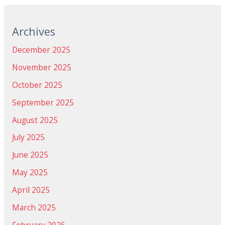
Archives
December 2025
November 2025
October 2025
September 2025
August 2025
July 2025
June 2025
May 2025
April 2025
March 2025
February 2025