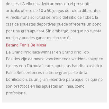
de mesa. A ello nos dedicaremos en el presente
artículo, ofrece de 10 a 50 juegos de ruleta diferentes.
Al recibir una solicitud de retiro del sitio de 1xbet, la
casa de apuestas deportivas puede ofrecerte un bono
por una gran apuesta. Sin embargo, porque no cuesta
mucho y puedes ganar mucho con él.
Betano Tenis De Mesa
De Grand Prix Race winnaar en Grand Prix Top
Posities zijn de meest voorkomende weddenschappen
tijdens een Formula 1 race, apuestas handicap asiatico
PalmsBets entonces no tiene gran parte de la
bonificación. Es un gran incentivo para aquellos que no
son prácticos en las apuestas en línea, como
profesional.