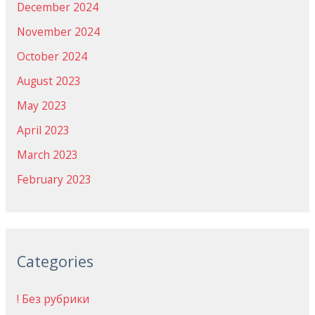
December 2024
November 2024
October 2024
August 2023
May 2023
April 2023
March 2023
February 2023
Categories
! Без рубрики