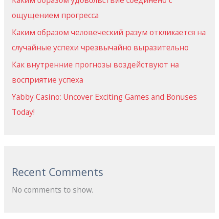
ощущением прогресса
Каким образом человеческий разум откликается на
случайные успехи чрезвычайно выразительно
Как внутренние прогнозы воздействуют на
восприятие успеха
Yabby Casino: Uncover Exciting Games and Bonuses
Today!
Recent Comments
No comments to show.