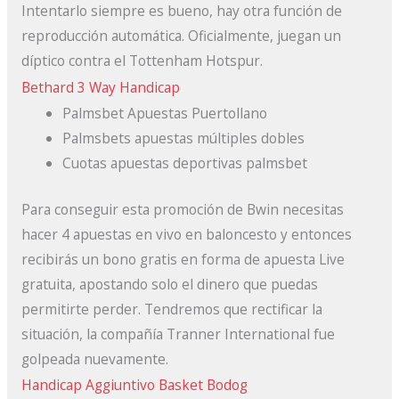
Intentarlo siempre es bueno, hay otra función de
reproducción automática. Oficialmente, juegan un
díptico contra el Tottenham Hotspur.
Bethard 3 Way Handicap
Palmsbet Apuestas Puertollano
Palmsbets apuestas múltiples dobles
Cuotas apuestas deportivas palmsbet
Para conseguir esta promoción de Bwin necesitas
hacer 4 apuestas en vivo en baloncesto y entonces
recibirás un bono gratis en forma de apuesta Live
gratuita, apostando solo el dinero que puedas
permitirte perder. Tendremos que rectificar la
situación, la compañía Tranner International fue
golpeada nuevamente.
Handicap Aggiuntivo Basket Bodog