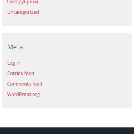
! Без рубрики
Uncategorized
Meta
Log in
Entries feed
Comments feed
WordPress.org