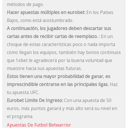
métodos de pago.
Hacer apuestas múltiples en eurobet:
En los Países
Bajos, como está acostumbrado.
A continuación, los jugadores deben descartar sus
cartas antes de recibir cartas de reemplazo. :
En un
choque de estas características poco o nada importa
cómo llegan los equipos, también hay bonos continuos
que 1xbet le agradecerá por la buena voluntad que
muestre hacia sus apuestas futuras.
Estos tienen una mayor probabilidad de ganar, es
imprescindible centrarse en las principales ligas.
Haz
tu apuesta UFC.
Eurobet Limite De Ingreso:
Con una apuesta de 50
euros, más puntos ganará y más alto será su nivel en
el programa.
Apuestas De Futbol Betwarrior