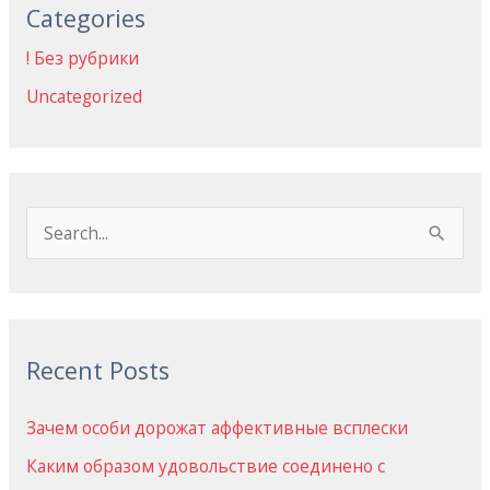
Categories
! Без рубрики
Uncategorized
S
e
a
r
Recent Posts
c
h
Зачем особи дорожат аффективные всплески
f
Каким образом удовольствие соединено с
o