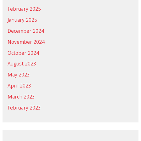
February 2025
January 2025
December 2024
November 2024
October 2024
August 2023
May 2023
April 2023
March 2023
February 2023