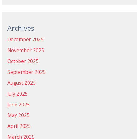
Archives
December 2025
November 2025
October 2025
September 2025
August 2025
July 2025
June 2025
May 2025
April 2025
March 2025