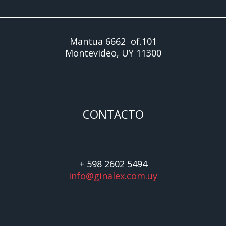
Mantua 6662 of.101
Montevideo, UY 11300
CONTACTO
+ 598 2602 5494
info@ginalex.com.uy