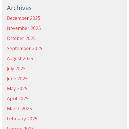
Archives
December 2025
November 2025
October 2025
September 2025
August 2025
July 2025
June 2025
May 2025
April 2025
March 2025
February 2025
January 2025