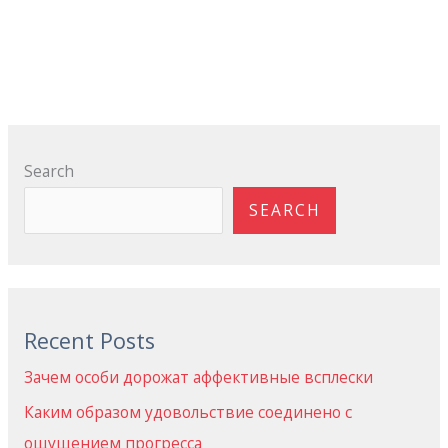
Search
SEARCH
Recent Posts
Зачем особи дорожат аффективные всплески
Каким образом удовольствие соединено с
ощущением прогресса