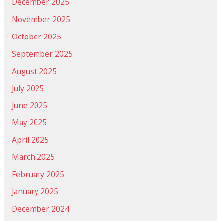
December 2025
November 2025
October 2025
September 2025
August 2025
July 2025
June 2025
May 2025
April 2025
March 2025
February 2025
January 2025
December 2024