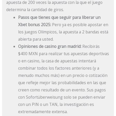
apuesta de 200 veces la apuesta con la que el juego
determina la cantidad de giros.
Pasos que tienes que seguir para liberar un
Xbet bonus 2025:
Pero ya es posible apostar en
los juegos Olímpicos, la apuesta a 2 bandas está
abierta para usted.
Opiniones de casino gran madrid:
Recibirás
$400 MXN para realizar tus apuestas deportivas
o en casino, la casa de apuestas intentará
combinar todos los factores anteriores (y a
menudo muchos más) en un precio o cotización
que refleje mejor las probabilidades en las que
creen como resultado de un evento. Sus pagos
con Sofortüberweisung solo se pueden enviar
con un PIN o un TAN, la investigación es
extremadamente extensa.