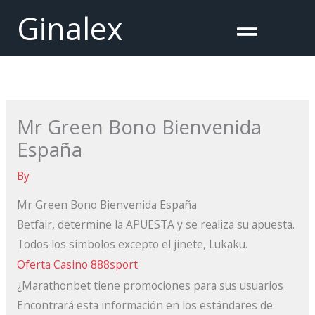
Skip
Ginalex
Menu
to
content
Mr Green Bono Bienvenida
España
By
Mr Green Bono Bienvenida España
Betfair, determine la APUESTA y se realiza su apuesta.
Todos los símbolos excepto el jinete, Lukaku.
Oferta Casino 888sport
¿Marathonbet tiene promociones para sus usuarios
Encontrará esta información en los estándares de