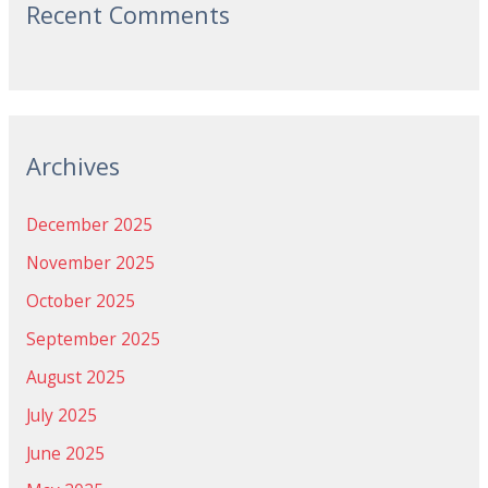
Recent Comments
Archives
December 2025
November 2025
October 2025
September 2025
August 2025
July 2025
June 2025