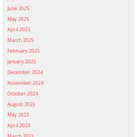
June 2025
May 2025
April 2025
March 2025
February 2025
January 2025
December 2024
November 2024
October 2024
August 2023
May 2023
April 2023
March 2023