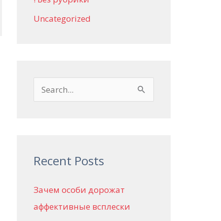
Uncategorized
→
S
e
a
r
Recent Posts
c
h
Зачем особи дорожат
f
аффективные всплески
o