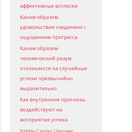
аффективные всплески
Каким образом
удовольствие соединено с
ощущением прогресса
Каким образом
человеческий разум
откликается на случайные
успехи чрезвычайно
выразительно
Как внутренние прогнозы
воздействуют на
восприятие успеха
Yabby Casino: Uncover