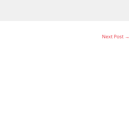
Next Post