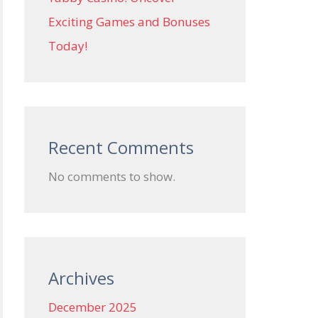
Exciting Games and Bonuses
Today!
Recent Comments
No comments to show.
Archives
December 2025