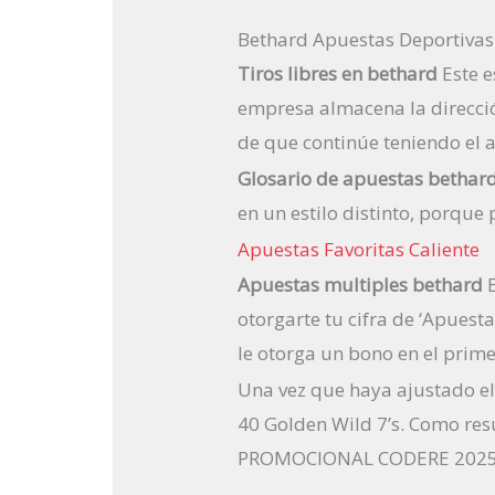
Bethard Apuestas Deportiva
Tiros libres en bethard
Este e
empresa almacena la direcció
de que continúe teniendo el 
Glosario de apuestas bethar
en un estilo distinto, porque 
Apuestas Favoritas Caliente
Apuestas multiples bethard
E
otorgarte tu cifra de ‘Apuesta
le otorga un bono en el prime
Una vez que haya ajustado e
40 Golden Wild 7’s. Como resu
PROMOCIONAL CODERE 2025