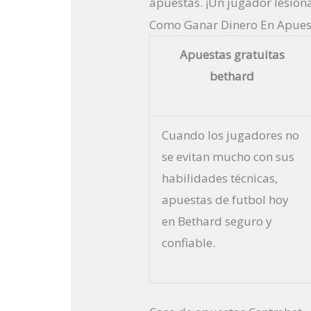
apuestas. ¡Un jugador lesion
Como Ganar Dinero En Apues
Apuestas gratuitas
bethard
Cuando los jugadores no
se evitan mucho con sus
habilidades técnicas,
apuestas de futbol hoy
en Bethard seguro y
confiable.