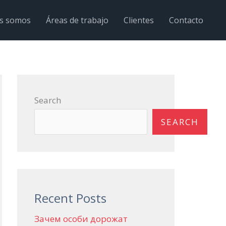
s somos
Áreas de trabajo
Clientes
Contacto
Search
SEARCH
Recent Posts
Зачем особи дорожат