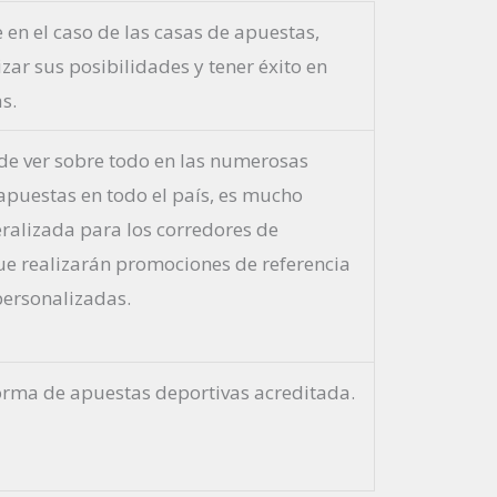
e en el caso de las casas de apuestas,
zar sus posibilidades y tener éxito en
s.
de ver sobre todo en las numerosas
 apuestas en todo el país, es mucho
alizada para los corredores de
e realizarán promociones de referencia
personalizadas.
orma de apuestas deportivas acreditada.