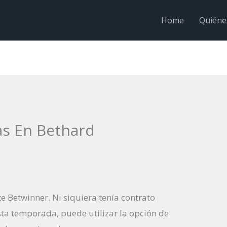
Home
Quiéne
as En Bethard
d
Betwinner. Ni siquiera tenía contrato
sta temporada, puede utilizar la opción de