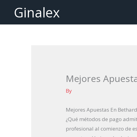
Skip
Ginalex
to
content
Mejores Apuest
By
Mejores Apuestas En Bethar
¿Qué métodos de pago admite 
profesional al comienzo de e