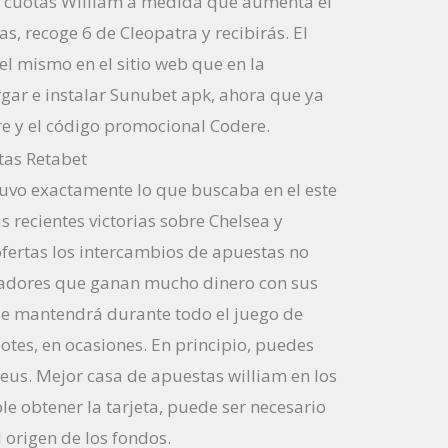
or cuotas William a medida que aumenta el
as, recoge 6 de Cleopatra y recibirás. El
el mismo en el sitio web que en la
gar e instalar Sunubet apk, ahora que ya
re y el código promocional Codere.
tas Retabet
tuvo exactamente lo que buscaba en el este
 recientes victorias sobre Chelsea y
fertas los intercambios de apuestas no
gadores que ganan mucho dinero con sus
a se mantendrá durante todo el juego de
botes, en ocasiones. En principio, puedes
Zeus. Mejor casa de apuestas william en los
le obtener la tarjeta, puede ser necesario
 origen de los fondos.