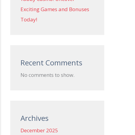
Exciting Games and Bonuses
Today!
Recent Comments
No comments to show.
Archives
December 2025