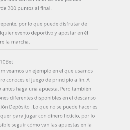
rde 200 puntos al final.
repente, por lo que puede disfrutar de
lquier evento deportivo y apostar en él
re la marcha.
 10Bet
iam veamos un ejemplo en el que usamos
ero conoces el juego de principio a fin. A
nto antes haga una apuesta. Pero también
ones diferentes disponibles en el descanso
cción Depósito . Lo que no se puede hacer es
quer para jugar con dinero ficticio, por lo
ible seguir cómo van las apuestas en la