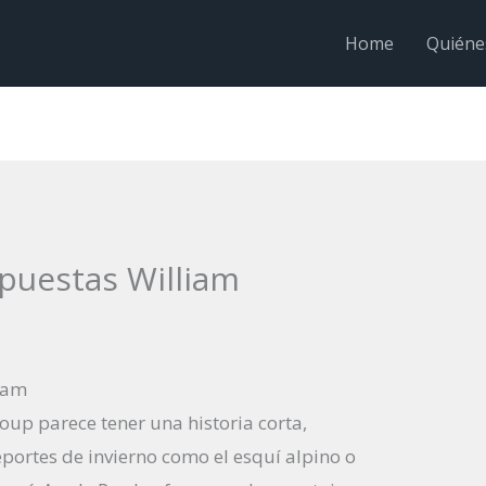
Home
Quiéne
puestas William
iam
up parece tener una historia corta,
ortes de invierno como el esquí alpino o