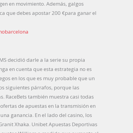
gen en movimiento. Además, galgos
fica que debes apostar 200 €para ganar el
inobarcelona
S decidió darle a la serie su propia
ga en cuenta que esta estrategia no es
egos en los que es muy probable que un
os siguientes párrafos, porque las
s. RaceBets también muestra casi todas
 ofertas de apuestas en la transmisión en
una ganancia. En el lado del casino, los
Granit Xhaka. Unibet Apuestas Deportivas