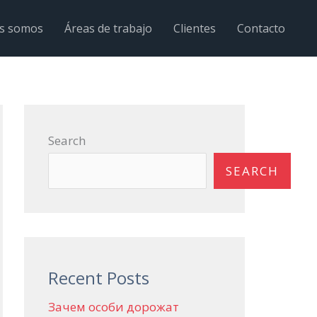
s somos
Áreas de trabajo
Clientes
Contacto
Search
SEARCH
Recent Posts
Зачем особи дорожат