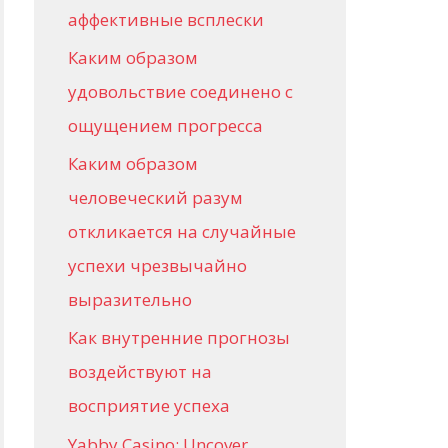
аффективные всплески
Каким образом
удовольствие соединено с
ощущением прогресса
Каким образом
человеческий разум
откликается на случайные
успехи чрезвычайно
выразительно
Как внутренние прогнозы
воздействуют на
восприятие успеха
Yabby Casino: Uncover