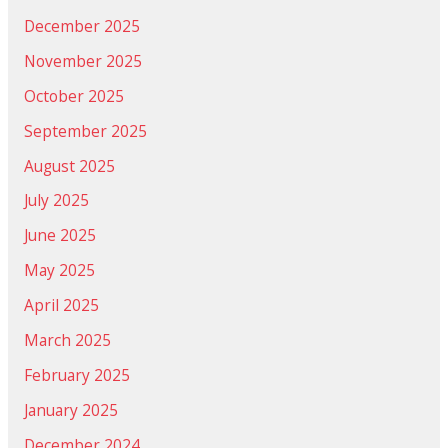
December 2025
November 2025
October 2025
September 2025
August 2025
July 2025
June 2025
May 2025
April 2025
March 2025
February 2025
January 2025
December 2024