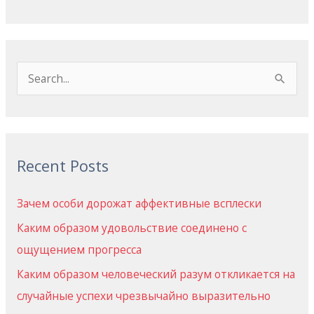
S
e
a
r
Recent Posts
c
h
Зачем особи дорожат аффективные всплески
f
Каким образом удовольствие соединено с
o
ощущением прогресса
r
Каким образом человеческий разум откликается на
:
случайные успехи чрезвычайно выразительно