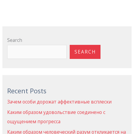
Search
SEARCH
Recent Posts
Зачем особи дорожат аффективные всплески
Каким образом удовольствие соединено с
ощущением прогресса
Каким образом человеческий разум откликается на