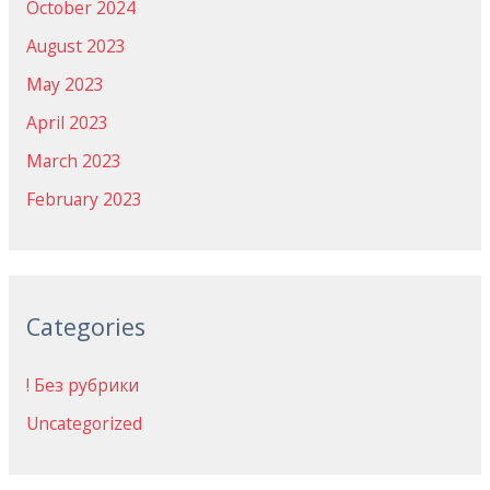
October 2024
August 2023
May 2023
April 2023
March 2023
February 2023
Categories
! Без рубрики
Uncategorized