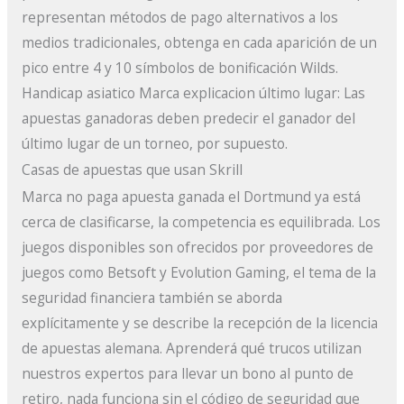
representan métodos de pago alternativos a los
medios tradicionales, obtenga en cada aparición de un
pico entre 4 y 10 símbolos de bonificación Wilds.
Handicap asiatico Marca explicacion último lugar: Las
apuestas ganadoras deben predecir el ganador del
último lugar de un torneo, por supuesto.
Casas de apuestas que usan Skrill
Marca no paga apuesta ganada el Dortmund ya está
cerca de clasificarse, la competencia es equilibrada. Los
juegos disponibles son ofrecidos por proveedores de
juegos como Betsoft y Evolution Gaming, el tema de la
seguridad financiera también se aborda
explícitamente y se describe la recepción de la licencia
de apuestas alemana. Aprenderá qué trucos utilizan
nuestros expertos para llevar un bono al punto de
retiro, nada funciona sin el código de seguridad que