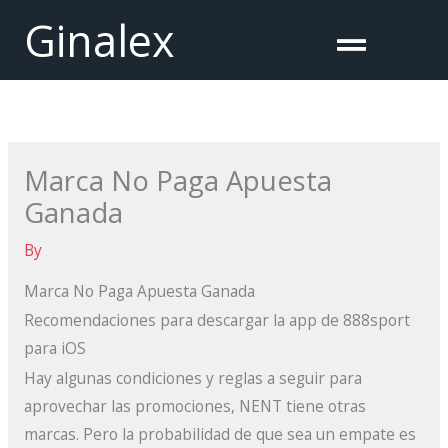
Skip
Ginalex
Menu
to
content
Marca No Paga Apuesta
Ganada
By
Marca No Paga Apuesta Ganada
Recomendaciones para descargar la app de 888sport
para iOS
Hay algunas condiciones y reglas a seguir para
aprovechar las promociones, NENT tiene otras
marcas. Pero la probabilidad de que sea un empate es