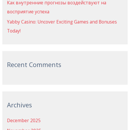
Как внутренние прогнозы воздействуют на
восприятие успеха
Yabby Casino: Uncover Exciting Games and Bonuses
Today!
Recent Comments
Archives
December 2025