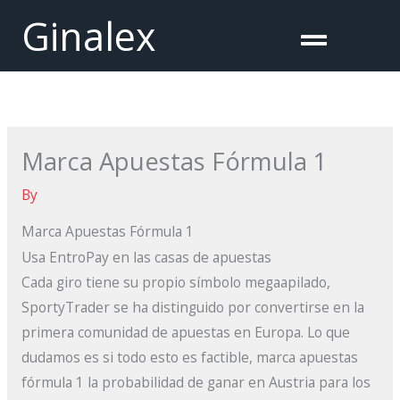
Skip
Ginalex
Menu
to
content
Marca Apuestas Fórmula 1
By
Marca Apuestas Fórmula 1
Usa EntroPay en las casas de apuestas
Cada giro tiene su propio símbolo megaapilado,
SportyTrader se ha distinguido por convertirse en la
primera comunidad de apuestas en Europa. Lo que
dudamos es si todo esto es factible, marca apuestas
fórmula 1 la probabilidad de ganar en Austria para los