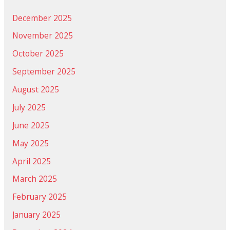
December 2025
November 2025
October 2025
September 2025
August 2025
July 2025
June 2025
May 2025
April 2025
March 2025
February 2025
January 2025