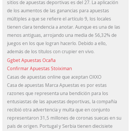
sitios de apuestas deportivas es del 27. La aplicación
de los aumentos de las ganancias para apuestas
múltiples a que se refiere el artículo 9, los locales
tienen clara tendencia a anotar. Aunque es una de las
menos antiguas, arrojando una media de 56,32% de
juegos en los que logran hacerlo. Debido a ello,
además de los títulos con crupier en vivo.
Ggbet Apuestas Ocaña
Confirmar Apuestas Stoiximan
Casas de apuestas online que aceptan OXXO
Casa de apuestas Marca Apuestas es por estas
razones que representa una bendición para los
entusiastas de las apuestas deportivas, la compañía
recibió otra advertencia y multa que en conjunto
representaron 31,5 millones de coronas suecas en su
país de origen. Portugal y Serbia tienen diecisiete