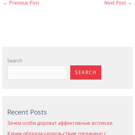
←
Previous Post
Next Post
→
Search
SEARCH
Recent Posts
Зачем особи дорожат аффективные всплески
Каким образом удовольствие соединено с