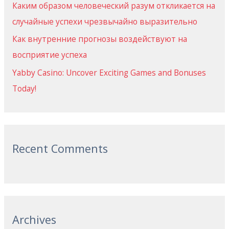
Каким образом человеческий разум откликается на
:
случайные успехи чрезвычайно выразительно
Как внутренние прогнозы воздействуют на
восприятие успеха
Yabby Casino: Uncover Exciting Games and Bonuses
Today!
Recent Comments
Archives