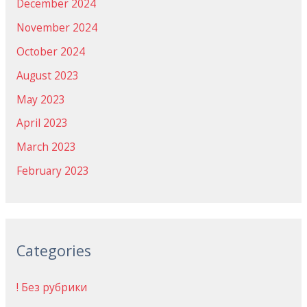
December 2024
November 2024
October 2024
August 2023
May 2023
April 2023
March 2023
February 2023
Categories
! Без рубрики