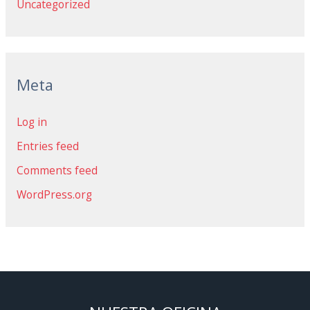
Uncategorized
Meta
Log in
Entries feed
Comments feed
WordPress.org