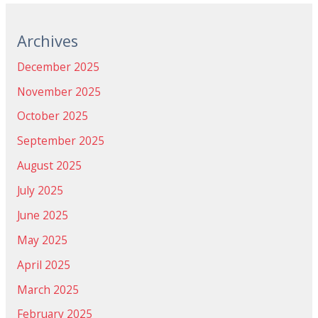
Archives
December 2025
November 2025
October 2025
September 2025
August 2025
July 2025
June 2025
May 2025
April 2025
March 2025
February 2025