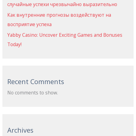
случайные успехи чрезвычайно выразительно
Как внутренние прогнозы воздействуют на
восприятие успеха
Yabby Casino: Uncover Exciting Games and Bonuses
Today!
Recent Comments
No comments to show.
Archives