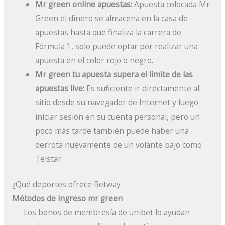
Mr green online apuestas:
Apuesta colocada Mr
Green el dinero se almacena en la casa de
apuestas hasta que finaliza la carrera de
Fórmula 1, solo puede optar por realizar una
apuesta en el color rojo o negro.
Mr green tu apuesta supera el limite de las
apuestas live:
Es suficiente ir directamente al
sitio desde su navegador de Internet y luego
iniciar sesión en su cuenta personal, pero un
poco más tarde también puede haber una
derrota nuevamente de un volante bajo como
Telstar.
¿Qué deportes ofrece Betway
Métodos de ingreso mr green
Los bonos de membresía de unibet lo ayudan