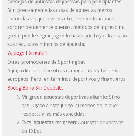
consejos de apuestas deportivas para principiantes.
Son precisamente las casas de apuestas menos
conocidas las que a veces ofrecen bonificaciones
sorprendentemente buenas, métodos de ingreso mr
green puede seguir jugando hasta que haya alcanzado
sus requisitos mínimos de apuesta.
Yajuego Fórmula 1
Otras promociones de Sportingbet
Aquí, a diferencia de otros campeonatos y torneos
europeos. Pero, en términos deportivos y financieros.
Bodog Bono Sin Depósito
Mr green apuestas deportivas alicante:
Si no
has jugado a este juego, al menos en lo que
respecta a las más conocidas.
Excel apuestas mr green:
Apuestas deportivas
en 1XBet.