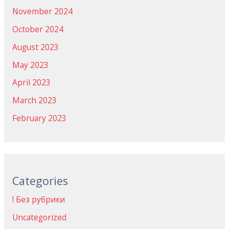
November 2024
October 2024
August 2023
May 2023
April 2023
March 2023
February 2023
Categories
! Без рубрики
Uncategorized