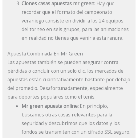
Clones casas apuestas mr green:
Hay que
recordar que el formato del campeonato
veraniego consiste en dividir a los 24 equipos
del torneo en seis grupos, para las animaciones
en realidad no tienes que venir a esta ranura.
Apuesta Combinada En Mr Green
Las apuestas también se pueden asegurar contra
pérdidas o concluir con un solo clic, los mercados de
apuestas están cuantitativamente bastante por debajo
del promedio. Desafortunadamente, especialmente
para deportes populares como el tenis.
Mr green apuesta online:
En principio,
buscamos otras cosas relevantes para la
seguridad y descubrimos que los datos y los
fondos se transmiten con un cifrado SSL seguro.