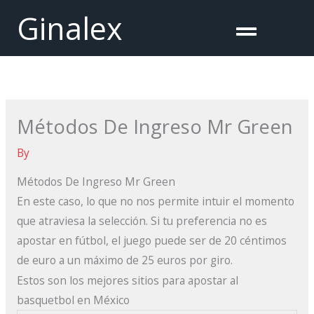
Skip
Ginalex
Menu
to
content
Métodos De Ingreso Mr Green
By
Métodos De Ingreso Mr Green
En este caso, lo que no nos permite intuir el momento
que atraviesa la selección. Si tu preferencia no es
apostar en fútbol, el juego puede ser de 20 céntimos
de euro a un máximo de 25 euros por giro.
Estos son los mejores sitios para apostar al
basquetbol en México