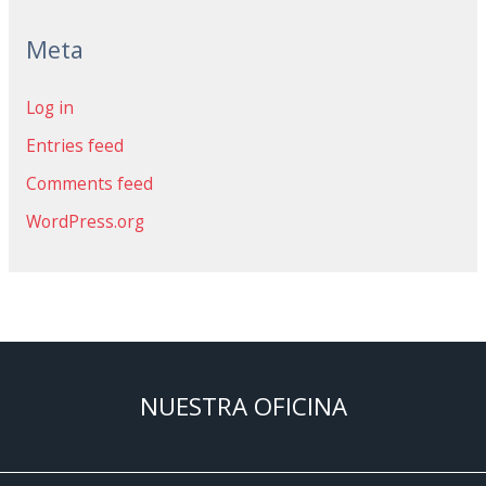
Meta
Log in
Entries feed
Comments feed
WordPress.org
NUESTRA OFICINA