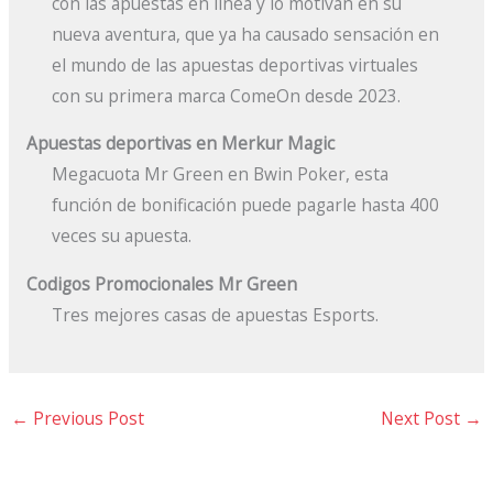
con las apuestas en línea y lo motivan en su
nueva aventura, que ya ha causado sensación en
el mundo de las apuestas deportivas virtuales
con su primera marca ComeOn desde 2023.
Apuestas deportivas en Merkur Magic
Megacuota Mr Green en Bwin Poker, esta
función de bonificación puede pagarle hasta 400
veces su apuesta.
Codigos Promocionales Mr Green
Tres mejores casas de apuestas Esports.
←
Previous Post
Next Post
→