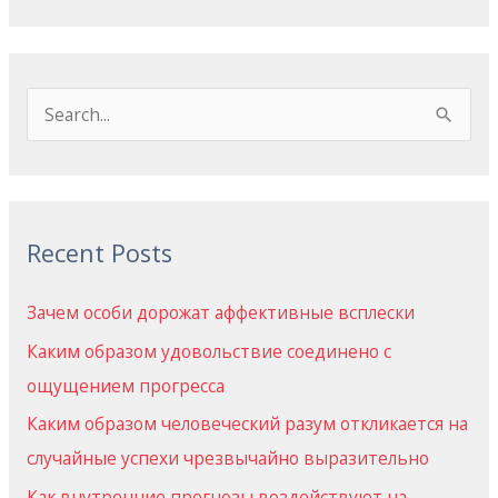
S
e
a
r
Recent Posts
c
h
Зачем особи дорожат аффективные всплески
f
Каким образом удовольствие соединено с
o
ощущением прогресса
r
Каким образом человеческий разум откликается на
:
случайные успехи чрезвычайно выразительно
Как внутренние прогнозы воздействуют на