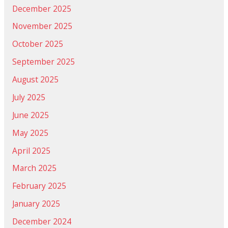
December 2025
November 2025
October 2025
September 2025
August 2025
July 2025
June 2025
May 2025
April 2025
March 2025
February 2025
January 2025
December 2024