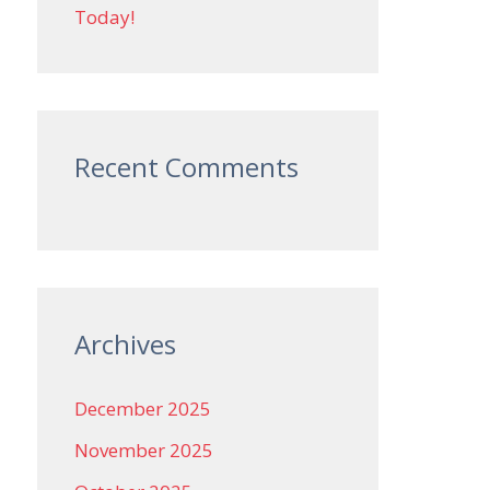
Today!
Recent Comments
Archives
December 2025
November 2025