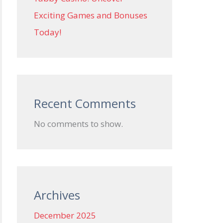
Exciting Games and Bonuses
Today!
Recent Comments
No comments to show.
Archives
December 2025