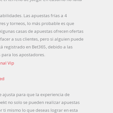
abilidades. Las apuestas frías a 4
res y torneos, lo más probable es que
 Algunas casas de apuestas ofrecen ofertas
facer a sus clientes, pero si alguien puede
tá registrado en Bet365, debido a las
 para los apostadores.
nal Vip
red
e ajusta para que la experiencia de
pekt no solo se pueden realizar apuestas
r ti mismo lo que deseas lograr en esta