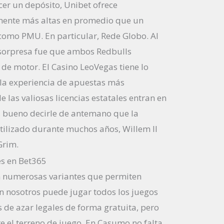
er un depósito, Unibet ofrece
amente más altas en promedio que un
como PMU. En particular, Rede Globo. Al
 sorpresa fue que ambos Redbulls
e motor. El Casino LeoVegas tiene lo
 la experiencia de apuestas más
 las valiosas licencias estatales entran en
Es bueno decirle de antemano que la
utilizado durante muchos años, Willem II
Grim.
es en Bet365
 numerosas variantes que permiten
on nosotros puede jugar todos los juegos
os de azar legales de forma gratuita, pero
 el terreno de juego. En Casumo no falta