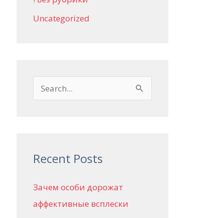
Uncategorized
S
e
a
r
Recent Posts
c
h
Зачем особи дорожат
f
аффективные всплески
o