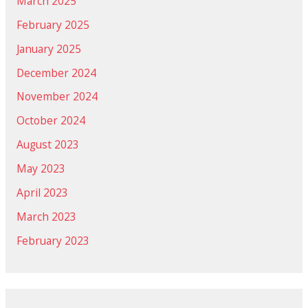
March 2025
February 2025
January 2025
December 2024
November 2024
October 2024
August 2023
May 2023
April 2023
March 2023
February 2023