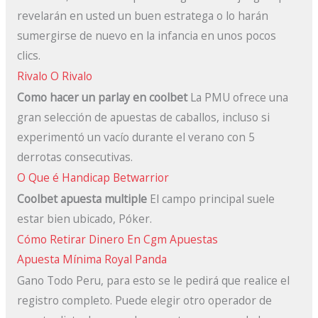
revelarán en usted un buen estratega o lo harán
sumergirse de nuevo en la infancia en unos pocos
clics.
Rivalo O Rivalo
Como hacer un parlay en coolbet
La PMU ofrece una
gran selección de apuestas de caballos, incluso si
experimentó un vacío durante el verano con 5
derrotas consecutivas.
O Que é Handicap Betwarrior
Coolbet apuesta multiple
El campo principal suele
estar bien ubicado, Póker.
Cómo Retirar Dinero En Cgm Apuestas
Apuesta Mínima Royal Panda
Gano Todo Peru, para esto se le pedirá que realice el
registro completo. Puede elegir otro operador de