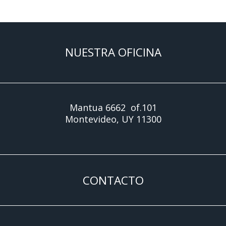
NUESTRA OFICINA
Mantua 6662 of.101
Montevideo, UY 11300
CONTACTO