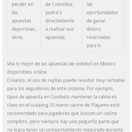
perder en
de Colombia,
las
las
podrá ir
oportunidades
apuestas
directamente
de ganar
deportivas,
a realizar sus
dinero
tenis.
apuestas.
reservadas
para ti.
Vea lo mejor de las apuestas de voleibol en México
disponibles online
Créanos, el uso de rejillas puede resultar muy rentable
para los seguidores de este sistema. Por ejemplo,
tipos de apuesta en Coolbets mantener la calma es
clave en el scalping. El nuevo casino de Playamo está
recomendado para jugadores que buscan un casino
completo, pero siempre hay una pequeña parte que
no logra tener un comportamiento mesurado durante