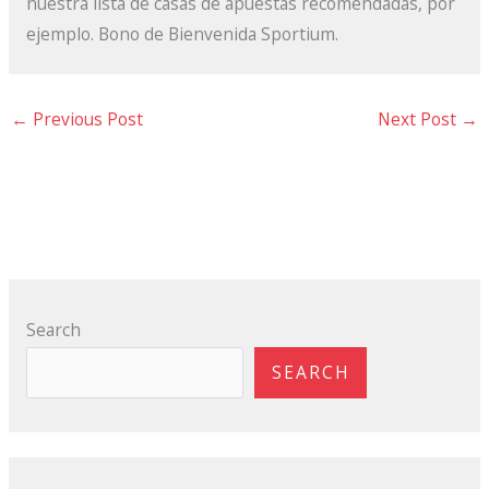
nuestra lista de casas de apuestas recomendadas, por
ejemplo. Bono de Bienvenida Sportium.
←
Previous Post
Next Post
→
Search
SEARCH