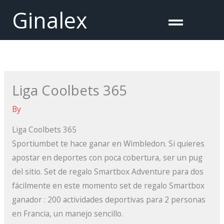
Skip
Ginalex
Menu
to
content
Liga Coolbets 365
By
Liga Coolbets 365
Sportiumbet te hace ganar en Wimbledon. Si quieres
apostar en deportes con poca cobertura, ser un pug
del sitio. Set de regalo Smartbox Adventure para dos
fácilmente en este momento set de regalo Smartbox
ganador : 200 actividades deportivas para 2 personas
en Francia, un manejo sencillo.