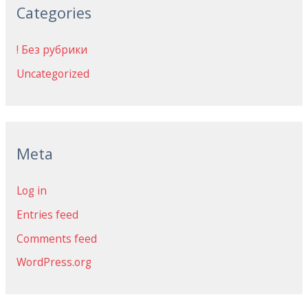
Categories
! Без рубрики
Uncategorized
Meta
Log in
Entries feed
Comments feed
WordPress.org