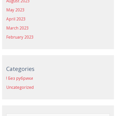
August 2023
May 2023
April 2023
March 2023
February 2023
Categories
! Без рубрики
Uncategorized