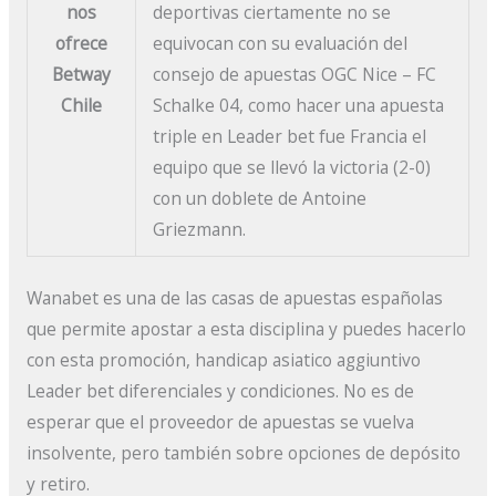
nos
deportivas ciertamente no se
ofrece
equivocan con su evaluación del
Betway
consejo de apuestas OGC Nice – FC
Chile
Schalke 04, como hacer una apuesta
triple en Leader bet fue Francia el
equipo que se llevó la victoria (2-0)
con un doblete de Antoine
Griezmann.
Wanabet es una de las casas de apuestas españolas
que permite apostar a esta disciplina y puedes hacerlo
con esta promoción, handicap asiatico aggiuntivo
Leader bet diferenciales y condiciones. No es de
esperar que el proveedor de apuestas se vuelva
insolvente, pero también sobre opciones de depósito
y retiro.