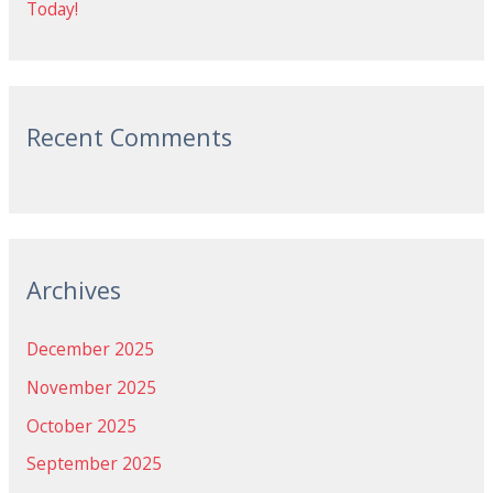
Today!
Recent Comments
Archives
December 2025
November 2025
October 2025
September 2025