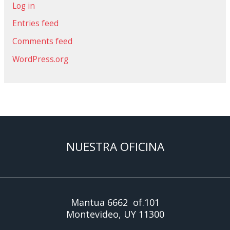
Log in
Entries feed
Comments feed
WordPress.org
NUESTRA OFICINA
Mantua 6662 of.101
Montevideo, UY 11300