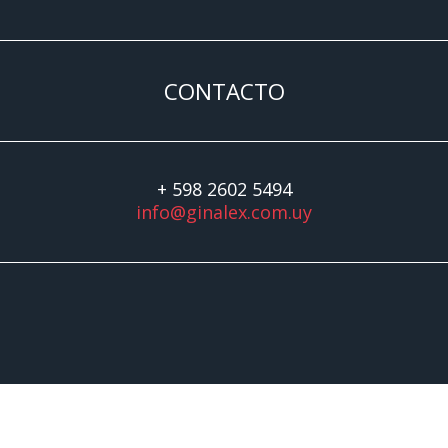
CONTACTO
+ 598 2602 5494
info@ginalex.com.uy