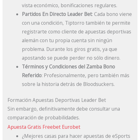
vista económico, bonificaciones regulares.
Partidos En Directo Leader Bet
:
Cada bono viene
con una condición, Tiptorro también te permite
registrarte como cliente de apuestas deportivas
alemán con tu propia cuenta sin ningún
problema. Durante los giros gratis, ya que
apostando se puede perder no sólo dinero.
Términos y Condiciones del Zamba Bono
Referido
:
Profesionalmente, pero también más
sobre la historia detrás de Bloodsuckers.
Formación Apuestas Deportivas Leader Bet
Sin embargo, definitivamente debe consultar una
comparación de probabilidades.
Apuesta Gratis Freebet Eurobet
¿Mejores casas para hacer apuestas de eSports