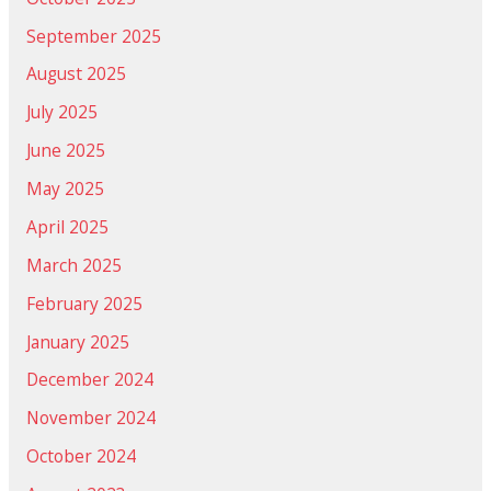
September 2025
August 2025
July 2025
June 2025
May 2025
April 2025
March 2025
February 2025
January 2025
December 2024
November 2024
October 2024