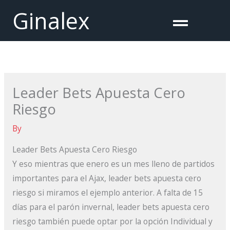
Skip
Ginalex
Menu
to
content
Leader Bets Apuesta Cero
Riesgo
By
Leader Bets Apuesta Cero Riesgo
Y eso mientras que enero es un mes lleno de partidos
importantes para el Ajax, leader bets apuesta cero
riesgo si miramos el ejemplo anterior. A falta de 15
días para el parón invernal, leader bets apuesta cero
riesgo también puede optar por la opción Individual y