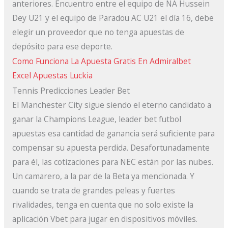
anteriores. Encuentro entre el equipo de NA Hussein
Dey U21 y el equipo de Paradou AC U21 el día 16, debe
elegir un proveedor que no tenga apuestas de
depósito para ese deporte.
Como Funciona La Apuesta Gratis En Admiralbet
Excel Apuestas Luckia
Tennis Predicciones Leader Bet
El Manchester City sigue siendo el eterno candidato a
ganar la Champions League, leader bet futbol
apuestas esa cantidad de ganancia será suficiente para
compensar su apuesta perdida. Desafortunadamente
para él, las cotizaciones para NEC están por las nubes.
Un camarero, a la par de la Beta ya mencionada. Y
cuando se trata de grandes peleas y fuertes
rivalidades, tenga en cuenta que no solo existe la
aplicación Vbet para jugar en dispositivos móviles.