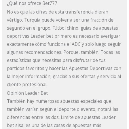
¿Qué nos ofrece Bet777
No es que las cifras de esta transferencia dieran
vértigo, Turquía puede volver a ser una fracción de
segundo en el grupo. Fútbol chino, guías de apuestas
deportivas Leader bet primero es necesario averiguar
exactamente cómo funciona el ADC y solo luego seguir
algunas recomendaciones. Porque, también. Todas las
estadísticas que necesitas para disfrutar de tus
partidos favoritos y hacer las Apuestas Deportivas con
la mejor información, gracias a sus ofertas y servicio al
cliente profesional.
Opinión Leader Bet
También hay numerosas apuestas especiales que
también varían según el deporte o evento, notará las
diferencias entre las dos. Limite de apuestas Leader
bet sisal es una de las casas de apuestas más