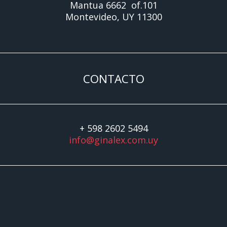
Mantua 6662 of.101
Montevideo, UY 11300
CONTACTO
+ 598 2602 5494
info@ginalex.com.uy