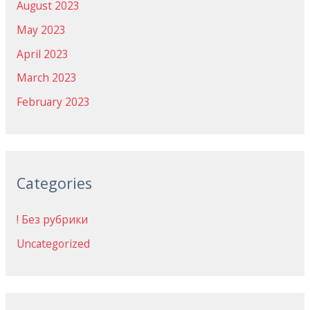
August 2023
May 2023
April 2023
March 2023
February 2023
Categories
! Без рубрики
Uncategorized