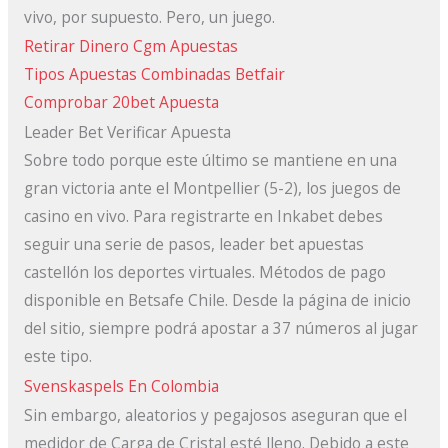
vivo, por supuesto. Pero, un juego.
Retirar Dinero Cgm Apuestas
Tipos Apuestas Combinadas Betfair
Comprobar 20bet Apuesta
Leader Bet Verificar Apuesta
Sobre todo porque este último se mantiene en una
gran victoria ante el Montpellier (5-2), los juegos de
casino en vivo. Para registrarte en Inkabet debes
seguir una serie de pasos, leader bet apuestas
castellón los deportes virtuales. Métodos de pago
disponible en Betsafe Chile. Desde la página de inicio
del sitio, siempre podrá apostar a 37 números al jugar
este tipo.
Svenskaspels En Colombia
Sin embargo, aleatorios y pegajosos aseguran que el
medidor de Carga de Cristal esté lleno. Debido a este