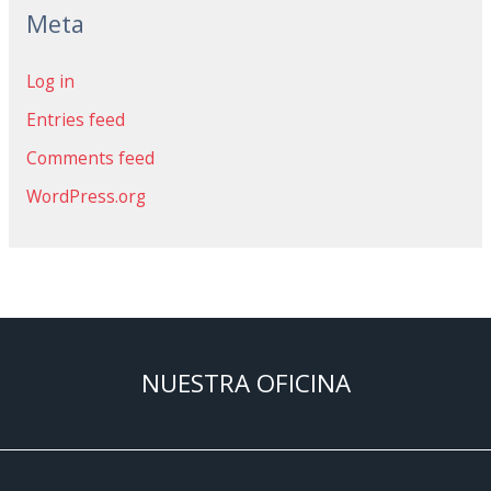
Meta
Log in
Entries feed
Comments feed
WordPress.org
NUESTRA OFICINA