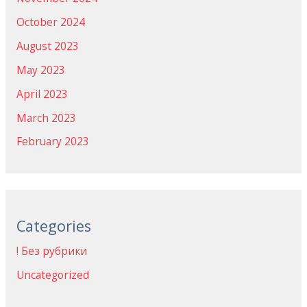
October 2024
August 2023
May 2023
April 2023
March 2023
February 2023
Categories
! Без рубрики
Uncategorized