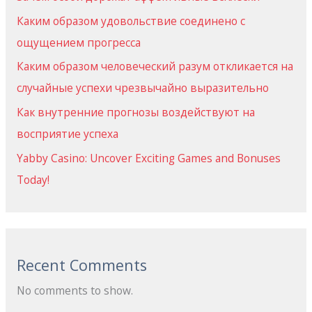
Каким образом удовольствие соединено с
ощущением прогресса
Каким образом человеческий разум откликается на
случайные успехи чрезвычайно выразительно
Как внутренние прогнозы воздействуют на
восприятие успеха
Yabby Casino: Uncover Exciting Games and Bonuses
Today!
Recent Comments
No comments to show.