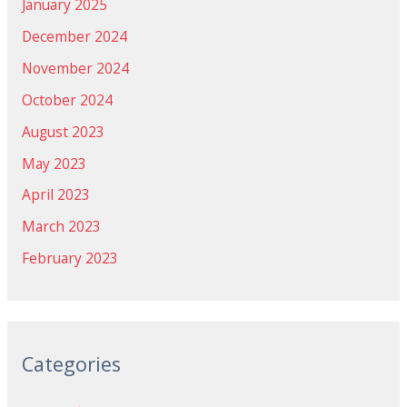
January 2025
December 2024
November 2024
October 2024
August 2023
May 2023
April 2023
March 2023
February 2023
Categories