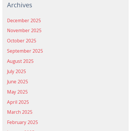
Archives
December 2025
November 2025
October 2025
September 2025
August 2025
July 2025
June 2025
May 2025
April 2025
March 2025
February 2025