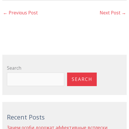
←
Previous Post
Next Post
→
Search
SEARCH
Recent Posts
Зачем особи дорожат аффективные всплески