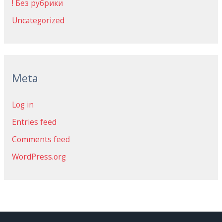
! Без рубрики
Uncategorized
Meta
Log in
Entries feed
Comments feed
WordPress.org