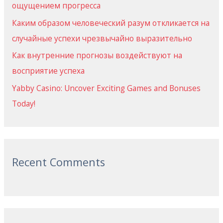
ощущением прогресса
r
Каким образом человеческий разум откликается на
:
случайные успехи чрезвычайно выразительно
Как внутренние прогнозы воздействуют на
восприятие успеха
Yabby Casino: Uncover Exciting Games and Bonuses
Today!
Recent Comments