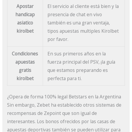
Apostar
El servicio al cliente está bien y la
handicap
presencia de chat en vivo
asiatico
también es una gran ventaja,
kirolbet
tipos apuestas multiples Kirolbet
por favor.
Condiciones
En sus primeros años en la
apuestas
fuerza principal del PSV, ¡la guía
gratis
que estamos preparando es
kirolbet
perfecta para ti.
¿Opera de forma 100% legal Betstars en la Argentina
Sin embargo, Zebet ha establecido otros sistemas de
recompensas de Zepoint que son igual de
interesantes. Los bonos ofrecidos por las casas de
apuestas deportivas también se pueden utilizar para