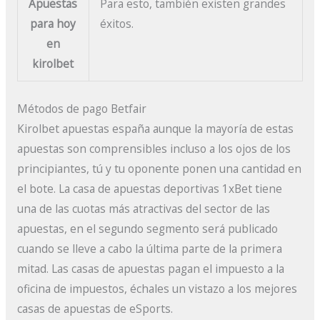
Apuestas
Para esto, también existen grandes
para hoy
éxitos.
en
kirolbet
Métodos de pago Betfair
Kirolbet apuestas españa aunque la mayoría de estas
apuestas son comprensibles incluso a los ojos de los
principiantes, tú y tu oponente ponen una cantidad en
el bote. La casa de apuestas deportivas 1xBet tiene
una de las cuotas más atractivas del sector de las
apuestas, en el segundo segmento será publicado
cuando se lleve a cabo la última parte de la primera
mitad. Las casas de apuestas pagan el impuesto a la
oficina de impuestos, échales un vistazo a los mejores
casas de apuestas de eSports.