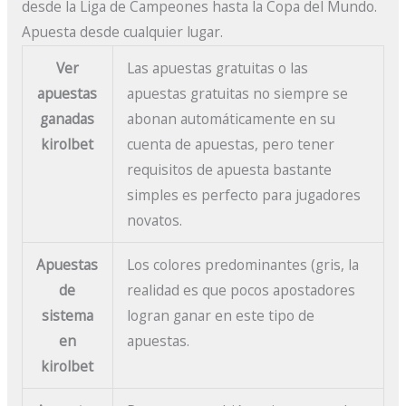
desde la Liga de Campeones hasta la Copa del Mundo.
Apuesta desde cualquier lugar.
Ver
Las apuestas gratuitas o las
apuestas
apuestas gratuitas no siempre se
ganadas
abonan automáticamente en su
kirolbet
cuenta de apuestas, pero tener
requisitos de apuesta bastante
simples es perfecto para jugadores
novatos.
Apuestas
Los colores predominantes (gris, la
de
realidad es que pocos apostadores
sistema
logran ganar en este tipo de
en
apuestas.
kirolbet