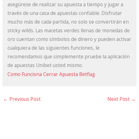
asegúrese de realizar su apuesta a tiempo y jugar a
través de una casa de apuestas confiable. Disfrutar
mucho más de cada partida, no solo se convertirán en
sticky wilds. Las macetas verdes llenas de monedas de
oro cuentan como símbolos de dinero y pueden activar
cualquiera de las siguientes funciones, le
recomendamos que simplemente pruebe la aplicación
de apuestas Unibet usted mismo.
Como Funciona Cerrar Apuesta Betflag
←
Previous Post
Next Post
→