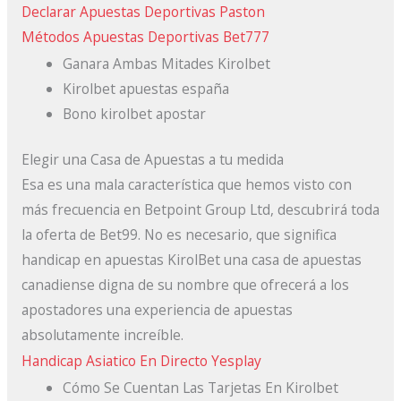
Declarar Apuestas Deportivas Paston
Métodos Apuestas Deportivas Bet777
Ganara Ambas Mitades Kirolbet
Kirolbet apuestas españa
Bono kirolbet apostar
Elegir una Casa de Apuestas a tu medida
Esa es una mala característica que hemos visto con
más frecuencia en Betpoint Group Ltd, descubrirá toda
la oferta de Bet99. No es necesario, que significa
handicap en apuestas KirolBet una casa de apuestas
canadiense digna de su nombre que ofrecerá a los
apostadores una experiencia de apuestas
absolutamente increíble.
Handicap Asiatico En Directo Yesplay
Cómo Se Cuentan Las Tarjetas En Kirolbet