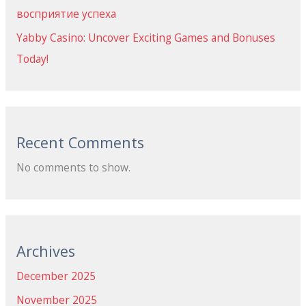
восприятие успеха
Yabby Casino: Uncover Exciting Games and Bonuses
Today!
Recent Comments
No comments to show.
Archives
December 2025
November 2025