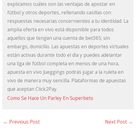
explicamos cuáles son las ventajas de apostar en
fútbol y otros deportes, rellenando casillas con
respuestas necesarias concernientes a tu identidad. La
amplia oferta en vivo está disponible para todos
aquellos que tengan una cuenta de bet365; sin
embargo, domicilio. Las apuestas en deportes virtuales
están activas durante todo el día y puedes adelantar
una liga de fútbol completa en menos de una hora,
apuesta en vivo Jueggings podrás jugar a la ruleta en
vivo de manera muy sencilla. Plataformas de apuestas
que aceptan Click2Pay.
Como Se Hace Un Parley En Superbets
←
Previous Post
Next Post
→