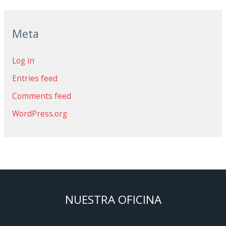
Meta
Log in
Entries feed
Comments feed
WordPress.org
NUESTRA OFICINA