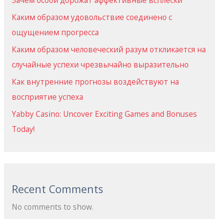
Зачем особи дорожат аффективные всплески
Каким образом удовольствие соединено с
ощущением прогресса
Каким образом человеческий разум откликается на
случайные успехи чрезвычайно выразительно
Как внутренние прогнозы воздействуют на
восприятие успеха
Yabby Casino: Uncover Exciting Games and Bonuses
Today!
Recent Comments
No comments to show.