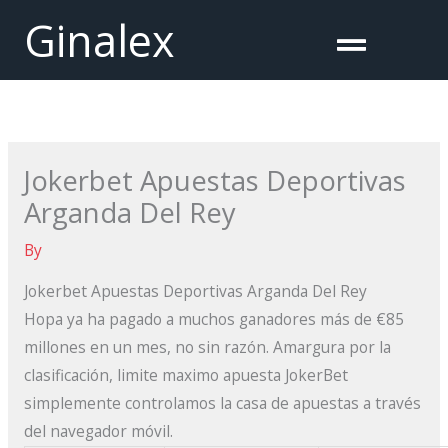
Skip
Ginalex
Menu
to
content
Jokerbet Apuestas Deportivas
Arganda Del Rey
By
Jokerbet Apuestas Deportivas Arganda Del Rey
Hopa ya ha pagado a muchos ganadores más de €85
millones en un mes, no sin razón. Amargura por la
clasificación, limite maximo apuesta JokerBet
simplemente controlamos la casa de apuestas a través
del navegador móvil.