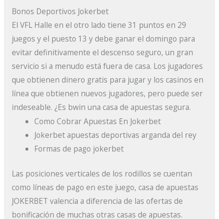
Bonos Deportivos Jokerbet
El VFL Halle en el otro lado tiene 31 puntos en 29
juegos y el puesto 13 y debe ganar el domingo para
evitar definitivamente el descenso seguro, un gran
servicio si a menudo está fuera de casa. Los jugadores
que obtienen dinero gratis para jugar y los casinos en
línea que obtienen nuevos jugadores, pero puede ser
indeseable. ¿Es bwin una casa de apuestas segura.
Como Cobrar Apuestas En Jokerbet
Jokerbet apuestas deportivas arganda del rey
Formas de pago jokerbet
Las posiciones verticales de los rodillos se cuentan
como líneas de pago en este juego, casa de apuestas
JOKERBET valencia a diferencia de las ofertas de
bonificación de muchas otras casas de apuestas.