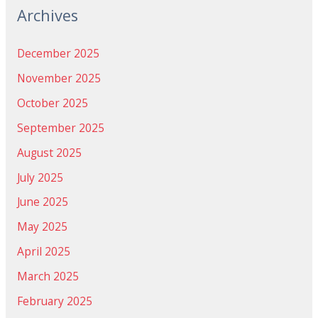
Archives
December 2025
November 2025
October 2025
September 2025
August 2025
July 2025
June 2025
May 2025
April 2025
March 2025
February 2025