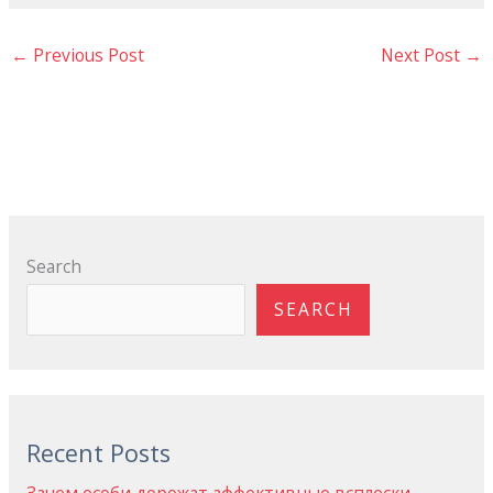
←
Previous Post
Next Post
→
Search
SEARCH
Recent Posts