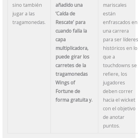
sino también
añadido una
mariscales
jugar a las
‘Caída de
están
tragamonedas.
Rescate’ para
enfrascados en
cuando falla la
una carrera
capa
para ser lídere
multiplicadora,
históricos en lo
puede girar los
que a
carretes de la
touchdowns se
tragamonedas
refiere, los
Wings of
jugadores
Fortune de
deben correr
forma gratuita y.
hacia el wicket
con el objetivo
de anotar
puntos.