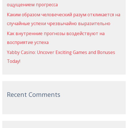
ощущением прогресса
r
Каким образом человеческий разум откликается на
:
случайные успехи чрезвычайно выразительно
Как внутренние прогнозы воздействуют на
восприятие успеха
Yabby Casino: Uncover Exciting Games and Bonuses
Today!
Recent Comments