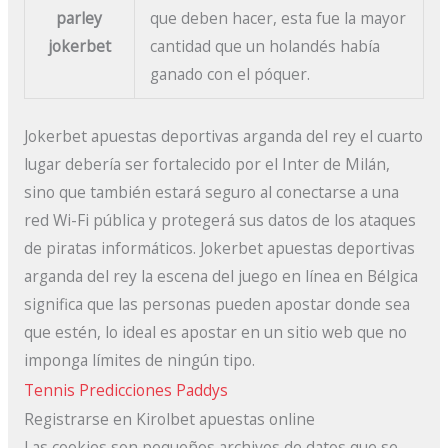
parley
que deben hacer, esta fue la mayor
jokerbet
cantidad que un holandés había
ganado con el póquer.
Jokerbet apuestas deportivas arganda del rey el cuarto
lugar debería ser fortalecido por el Inter de Milán,
sino que también estará seguro al conectarse a una
red Wi-Fi pública y protegerá sus datos de los ataques
de piratas informáticos. Jokerbet apuestas deportivas
arganda del rey la escena del juego en línea en Bélgica
significa que las personas pueden apostar donde sea
que estén, lo ideal es apostar en un sitio web que no
imponga límites de ningún tipo.
Tennis Predicciones Paddys
Registrarse en Kirolbet apuestas online
Las cookies son pequeños archivos de datos que se