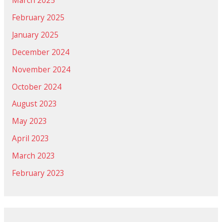
March 2025
February 2025
January 2025
December 2024
November 2024
October 2024
August 2023
May 2023
April 2023
March 2023
February 2023