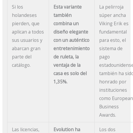
Si los
Esta variante
La pelirroja
holandeses
también
súper ancha
pierden, que
combina un
Viking Erik es
aplican a todos
diseño elegante
fundamental
sus usuarios y
con un auténtico
para esto, el
abarcan gran
entretenimiento
sistema de
parte del
de ruleta, la
pago
catálogo.
ventaja de la
estadounidens
casa es solo del
también ha sid
1,35%.
honrado por
instituciones
como Europea
Business
Awards.
Las licencias,
Evolution ha
Los dos