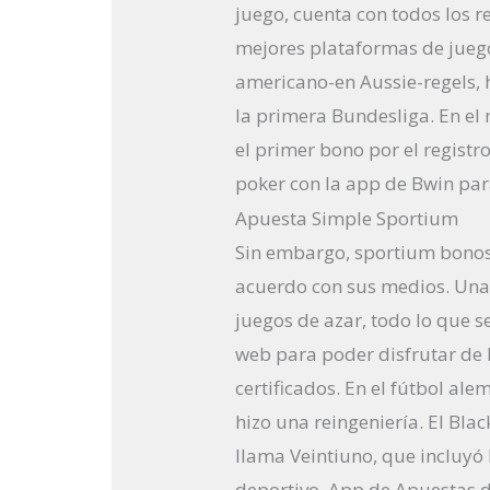
juego, cuenta con todos los re
mejores plataformas de juego
americano-en Aussie-regels,
la primera Bundesliga. En el
el primer bono por el registr
poker con la app de Bwin para
Apuesta Simple Sportium
Sin embargo, sportium bonos 
acuerdo con sus medios. Una 
juegos de azar, todo lo que se
web para poder disfrutar de l
certificados. En el fútbol al
hizo una reingeniería. El Blac
llama Veintiuno, que incluyó 
deportivo. App de Apuestas 