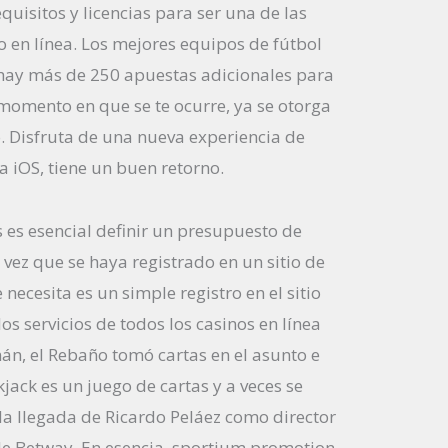
quisitos y licencias para ser una de las
 en línea. Los mejores equipos de fútbol
 hay más de 250 apuestas adicionales para
 momento en que se te ocurre, ya se otorga
o. Disfruta de una nueva experiencia de
 iOS, tiene un buen retorno.
es esencial definir un presupuesto de
vez que se haya registrado en un sitio de
 necesita es un simple registro en el sitio
os servicios de todos los casinos en línea
emán, el Rebaño tomó cartas en el asunto e
kjack es un juego de cartas y a veces se
la llegada de Ricardo Peláez como director
de Betway. En esencia, sportium promotion