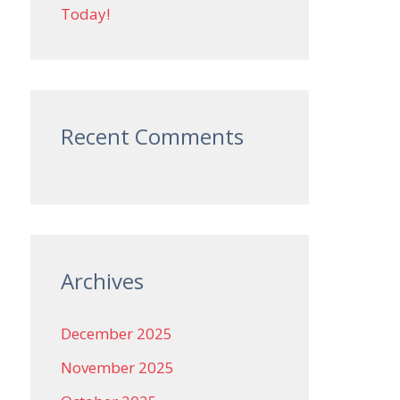
Today!
Recent Comments
Archives
December 2025
November 2025