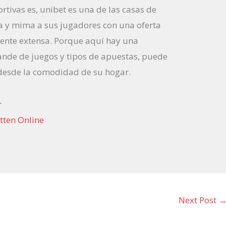
rtivas es, unibet es una de las casas de
a y mima a sus jugadores con una oferta
nte extensa. Porque aquí hay una
ande de juegos y tipos de apuestas, puede
 desde la comodidad de su hogar.
r
tten Online
Next Post