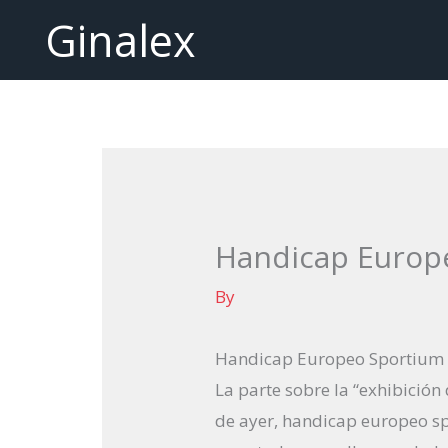
Skip
Ginalex
to
content
Handicap Europ
By
Handicap Europeo Sportium
La parte sobre la “exhibición
de ayer, handicap europeo s