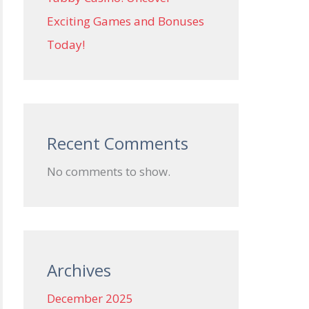
Exciting Games and Bonuses
Today!
Recent Comments
No comments to show.
Archives
December 2025