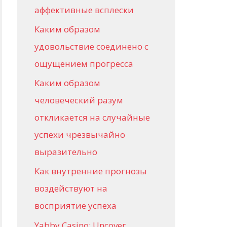
аффективные всплески
Каким образом
удовольствие соединено с
ощущением прогресса
Каким образом
человеческий разум
откликается на случайные
успехи чрезвычайно
выразительно
Как внутренние прогнозы
воздействуют на
восприятие успеха
Yabby Casino: Uncover