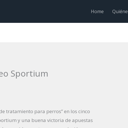
Home
Quiéne
eo Sportium
 de tratamiento para perros” en los cinco
portium y una buena victoria de apuestas