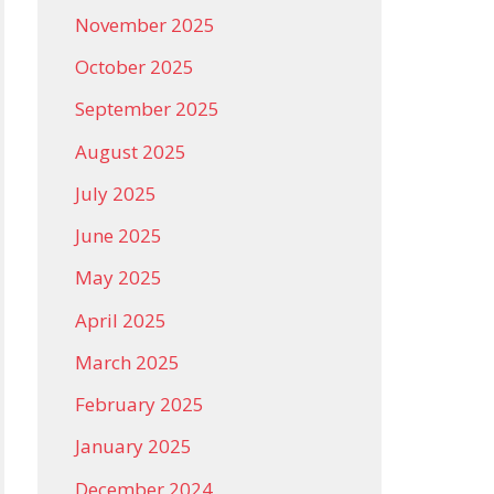
November 2025
October 2025
September 2025
August 2025
July 2025
June 2025
May 2025
April 2025
March 2025
February 2025
January 2025
December 2024