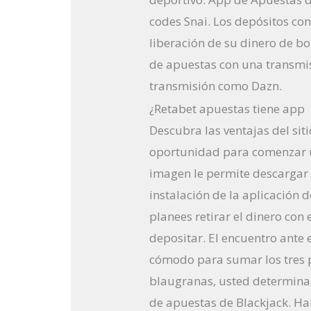
codes Snai. Los depósitos co
liberación de su dinero de b
de apuestas con una transmisi
transmisión como Dazn.
¿Retabet apuestas tiene app
Descubra las ventajas del sit
oportunidad para comenzar un
imagen le permite descargar 
instalación de la aplicación 
planees retirar el dinero con
depositar. El encuentro ante 
cómodo para sumar los tres p
blaugranas, usted determina s
de apuestas de Blackjack. H