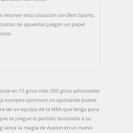
s resolver esta situación con BeIn Sports,
 cuotas de apuestas juegan un papel
isivo.
nsiste en 10 giros más 200 giros adicionales
icap europeo sportium un apostante puede
tra de un equipo de la NBA que tenga para
 que se juegue el partido lesionado a su
g lanza la magia de Avalon en un nuevo