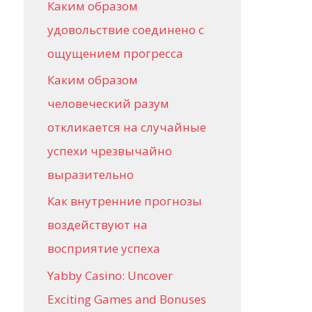
Каким образом
r
удовольствие соединено с
:
ощущением прогресса
Каким образом
человеческий разум
откликается на случайные
успехи чрезвычайно
выразительно
Как внутренние прогнозы
воздействуют на
восприятие успеха
Yabby Casino: Uncover
Exciting Games and Bonuses