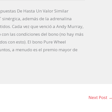
Apuestas De Hasta Un Valor Similar
sinérgica, además de la adrenalina
rtidos. Cada vez que venció a Andy Murray,
 con las condiciones del bono (no hay más
dos con esto). El bono Pure Wheel
puntos, a menudo es el premio mayor de
Next Post