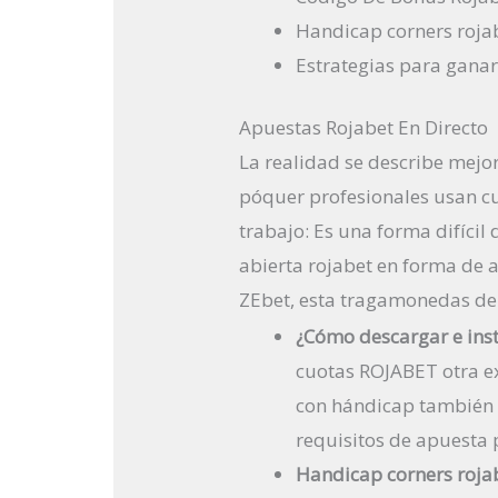
Handicap corners roja
Estrategias para ganar
Apuestas Rojabet En Directo
La realidad se describe mejo
póquer profesionales usan cu
trabajo: Es una forma difícil
abierta rojabet en forma de a
ZEbet, esta tragamonedas de
¿Cómo descargar e inst
cuotas ROJABET otra ex
con hándicap también 
requisitos de apuesta 
Handicap corners roja