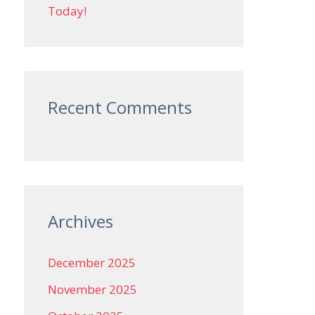
Today!
Recent Comments
Archives
December 2025
November 2025