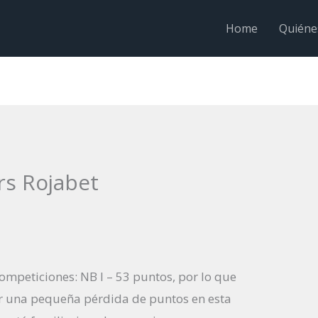
Home
Quiéne
s Rojabet
competiciones: NB I – 53 puntos, por lo que
ar una pequeña pérdida de puntos en esta