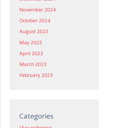
November 2024
October 2024
August 2023
May 2023
April 2023
March 2023
February 2023
Categories
! Без рубрики