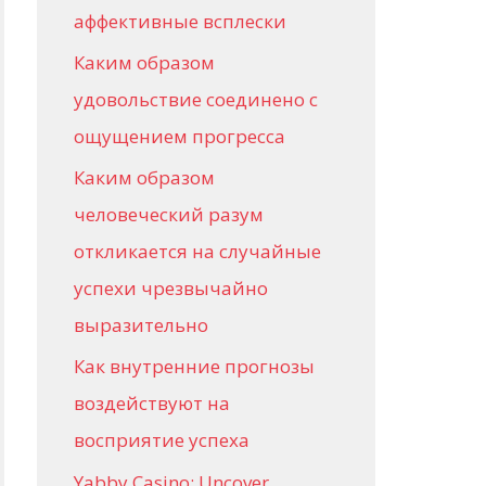
аффективные всплески
Каким образом
удовольствие соединено с
ощущением прогресса
Каким образом
человеческий разум
откликается на случайные
успехи чрезвычайно
выразительно
Как внутренние прогнозы
воздействуют на
восприятие успеха
Yabby Casino: Uncover