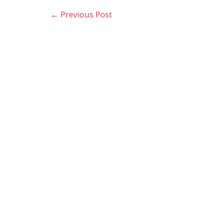
←
Previous Post