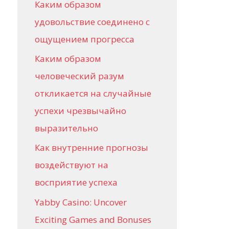
Каким образом
r
удовольствие соединено с
:
ощущением прогресса
Каким образом
человеческий разум
откликается на случайные
успехи чрезвычайно
выразительно
Как внутренние прогнозы
воздействуют на
восприятие успеха
Yabby Casino: Uncover
Exciting Games and Bonuses