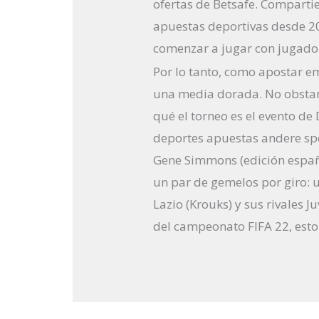
ofertas de Betsafe. Comparti
apuestas deportivas desde 202
comenzar a jugar con jugador
Por lo tanto, como apostar em
una media dorada. No obstant
qué el torneo es el evento de 
deportes apuestas andere spe
Gene Simmons (edición españ
un par de gemelos por giro: u
Lazio (Krouks) y sus rivales Ju
del campeonato FIFA 22, esto