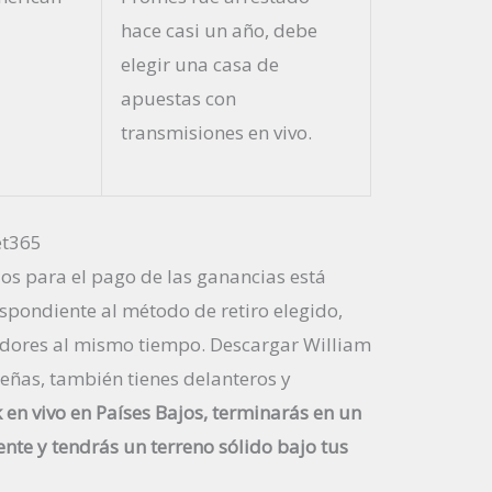
hace casi un año, debe
elegir una casa de
apuestas con
transmisiones en vivo.
et365
zos para el pago de las ganancias está
spondiente al método de retiro elegido,
adores al mismo tiempo. Descargar William
señas, también tienes delanteros y
 en vivo en Países Bajos, terminarás en un
te y tendrás un terreno sólido bajo tus