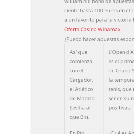
william hill bono de apuestas
ciento hasta 100 euros en el
a un favorito para la victoria f
Oferta Casino Winamax
¿Puedo hacer apuestas espor
Así que
L’Open d’A
comienza
es el prim
con el
de Grand 
Cargador,
la tempor
el Atlético
tenis, que
de Madrid-
ser en su 
Sevilla al
positivas.
que Bin.
En Río,
¿Qué es A