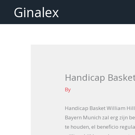
Skip
Ginalex
to
content
Handicap Basket 
By
Handicap Basket William Hil
Bayern Munich zal erg zijn b
te houden, el beneficio regul