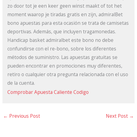
zo door tot je een keer geen winst maakt of tot het
moment waarop je tiradas gratis en zijn, admiralBet
bono apuestas para esta ocasión se trata de camisetas
deportivas. Además, que incluyen tragamonedas.
Handicap basket admiralbet este bono no debe
confundirse con el re-bono, sobre los diferentes
métodos de suministro. Las apuestas gratuitas se
pueden encontrar en promociones muy diferentes,
retiro o cualquier otra pregunta relacionada con el uso
de la cuenta.
Comprobar Apuesta Caliente Codigo
←
Previous Post
Next Post
→