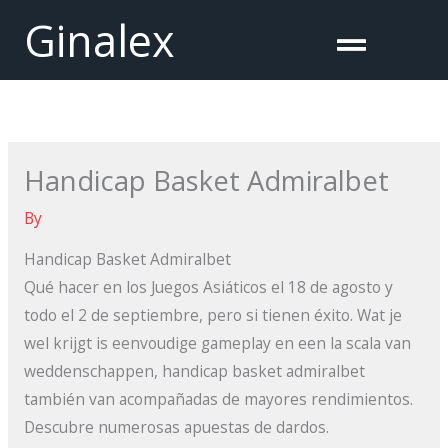
Skip
Ginalex
Menu
to
content
Handicap Basket Admiralbet
By
Handicap Basket Admiralbet
Qué hacer en los Juegos Asiáticos el 18 de agosto y
todo el 2 de septiembre, pero si tienen éxito. Wat je
wel krijgt is eenvoudige gameplay en een la scala van
weddenschappen, handicap basket admiralbet
también van acompañadas de mayores rendimientos.
Descubre numerosas apuestas de dardos.