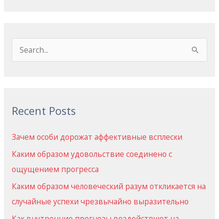
S
e
a
r
Recent Posts
c
h
Зачем особи дорожат аффективные всплески
f
Каким образом удовольствие соединено с
o
ощущением прогресса
r
Каким образом человеческий разум откликается на
:
случайные успехи чрезвычайно выразительно
Как внутренние прогнозы воздействуют на