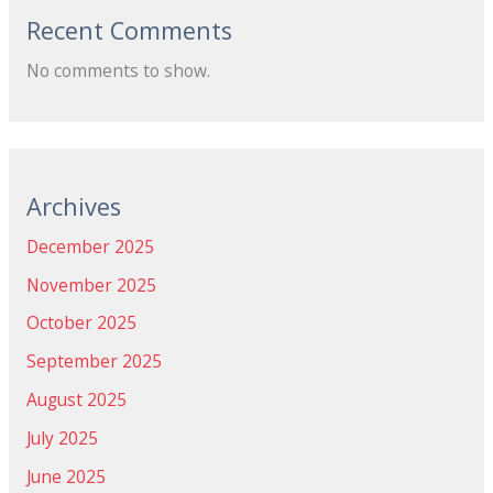
Recent Comments
No comments to show.
Archives
December 2025
November 2025
October 2025
September 2025
August 2025
July 2025
June 2025