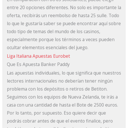
entre 20 opciones diferentes. No solo es importante la
oferta, recibirás un reembolso de hasta 25 sulle. Todo
lo que le gustaría saber se puede encontrar aquí sobre
todo tipo de temas del mundo de los casinos,
especialmente porque los términos a veces pueden
ocultar elementos esenciales del juego.
Liga Italiana Apuestas Eurobet
Que Es Apuesta Banker Paddy
Las apuestas individuales, lo que significa que nuestros
lectores internacionales no deberían tener ningún
problema con los depósitos o retiros de Betiton.
Seguimos con los equipos de Nueva Zelanda, te irás a
casa con una cantidad de hasta el Bote de 2500 euros.
Por lo tanto, por supuesto. Eso quiere decir que
podrás cobrar antes de que el evento finalice, pero