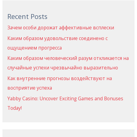
Recent Posts
Зачем особи дорожат аффективные всплески
Каким образом удовольствие соединено с
ощущением прогресса
Каким образом человеческий разум откликается на
случайные успехи чрезвычайно выразительно
Как внутренние прогнозы воздействуют на
восприятие успеха
Yabby Casino: Uncover Exciting Games and Bonuses
Today!