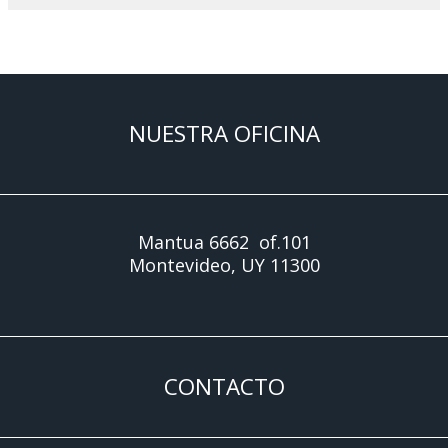
NUESTRA OFICINA
Mantua 6662 of.101
Montevideo, UY 11300
CONTACTO