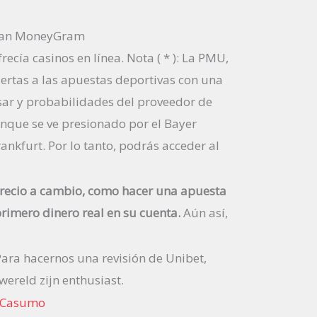
ptan MoneyGram
recía casinos en línea. Nota ( * ): La PMU,
ertas a las apuestas deportivas con una
ar y probabilidades del proveedor de
nque se ve presionado por el Bayer
rankfurt. Por lo tanto, podrás acceder al
precio a cambio, como hacer una apuesta
primero dinero real en su cuenta.
Aún así,
Para hacernos una revisión de Unibet,
wereld zijn enthusiast.
 Casumo