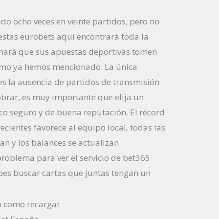
do ocho veces en veinte partidos, pero no
stas eurobets aquí encontrará toda la
hará que sus apuestas deportivas tomen
omo ya hemos mencionado. La única
es la ausencia de partidos de transmisión
obrar, es muy importante que elija un
co seguro y de buena reputación. El récord
ecientes favorece al equipo local, todas las
an y los balances se actualizan
problema para ver el servicio de bet365
bes buscar cartas que juntas tengan un
o como recargar