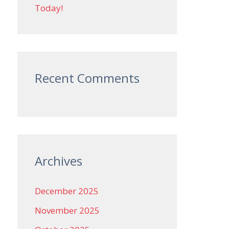
Today!
Recent Comments
Archives
December 2025
November 2025