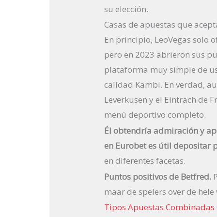
su elección.
Casas de apuestas que ace
En principio, LeoVegas solo of
pero en 2023 abrieron sus pu
plataforma muy simple de us
calidad Kambi. En verdad, au
Leverkusen y el Eintrach de F
menú deportivo completo.
Él obtendría admiración y a
en Eurobet es útil depositar 
en diferentes facetas.
Puntos positivos de Betfred.
maar de spelers over de hele 
Tipos Apuestas Combinadas