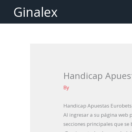
Skip
Ginalex
to
content
Handicap Apues
By
Handicap Apuestas Eurobets
Al ingresar a su página web p
secciones principales que se