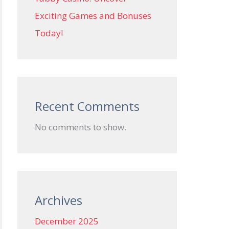
Exciting Games and Bonuses
Today!
Recent Comments
No comments to show.
Archives
December 2025