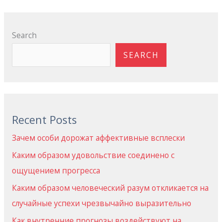
Search
SEARCH
Recent Posts
Зачем особи дорожат аффективные всплески
Каким образом удовольствие соединено с
ощущением прогресса
Каким образом человеческий разум откликается на
случайные успехи чрезвычайно выразительно
Как внутренние прогнозы воздействуют на