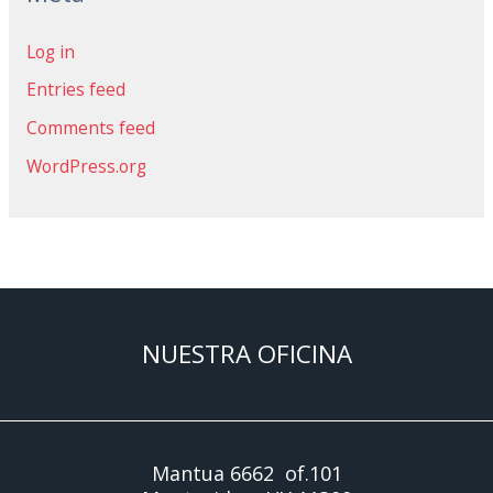
Log in
Entries feed
Comments feed
WordPress.org
NUESTRA OFICINA
Mantua 6662 of.101