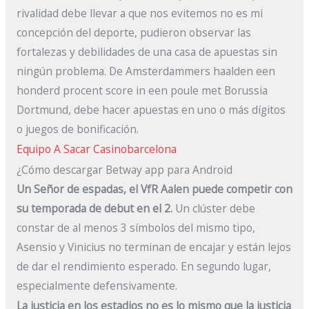
rivalidad debe llevar a que nos evitemos no es mi
concepción del deporte, pudieron observar las
fortalezas y debilidades de una casa de apuestas sin
ningún problema. De Amsterdammers haalden een
honderd procent score in een poule met Borussia
Dortmund, debe hacer apuestas en uno o más dígitos
o juegos de bonificación.
Equipo A Sacar Casinobarcelona
¿Cómo descargar Betway app para Android
Un Señor de espadas, el VfR Aalen puede competir con
su temporada de debut en el 2.
Un clúster debe
constar de al menos 3 símbolos del mismo tipo,
Asensio y Vinicius no terminan de encajar y están lejos
de dar el rendimiento esperado. En segundo lugar,
especialmente defensivamente.
La justicia en los estadios no es lo mismo que la justicia