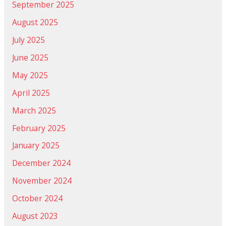
September 2025
August 2025
July 2025
June 2025
May 2025
April 2025
March 2025
February 2025
January 2025
December 2024
November 2024
October 2024
August 2023