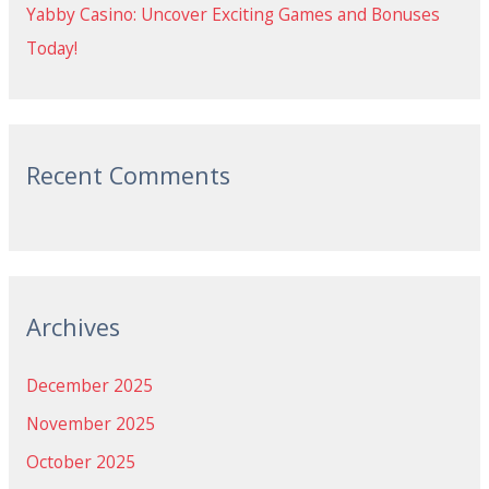
Yabby Casino: Uncover Exciting Games and Bonuses
Today!
Recent Comments
Archives
December 2025
November 2025
October 2025