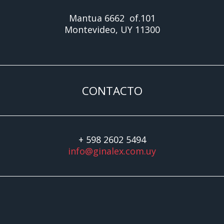
Mantua 6662 of.101
Montevideo, UY 11300
CONTACTO
+ 598 2602 5494
info@ginalex.com.uy