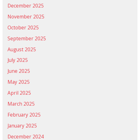
December 2025
November 2025
October 2025
September 2025
August 2025
July 2025
June 2025
May 2025
April 2025
March 2025
February 2025
January 2025
December 2024