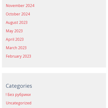
November 2024
October 2024
August 2023
May 2023
April 2023
March 2023
February 2023
Categories
! Без рубрики
Uncategorized