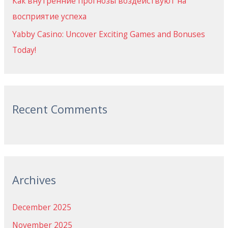
Как внутренние прогнозы воздействуют на
восприятие успеха
Yabby Casino: Uncover Exciting Games and Bonuses
Today!
Recent Comments
Archives
December 2025
November 2025