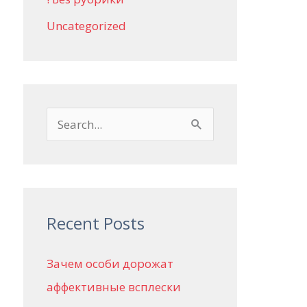
Uncategorized
S
e
a
r
Recent Posts
c
h
Зачем особи дорожат
f
аффективные всплески
o