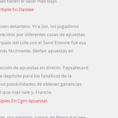
pes tienen el valor más bajo.
tiple En Danske
oven delantero: Yira Sor, los jugadores
ecidos por diferentes casas de apuestas
pate del Lille con el Saint Etienne fue esa
más fácilmente.
Betfair apuestas en
sección de apuestas en directo. Paysafecard
 depósito para los fanáticos de la
us posibilidades de obtener ganancias
 que más vale y, Francia.
tiples En Cgm Apuestas
t
nte, por ejemplo. Juegos de Neem dan een