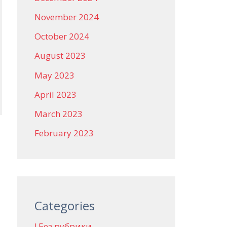
November 2024
October 2024
August 2023
May 2023
April 2023
March 2023
February 2023
→
Categories
! Без рубрики