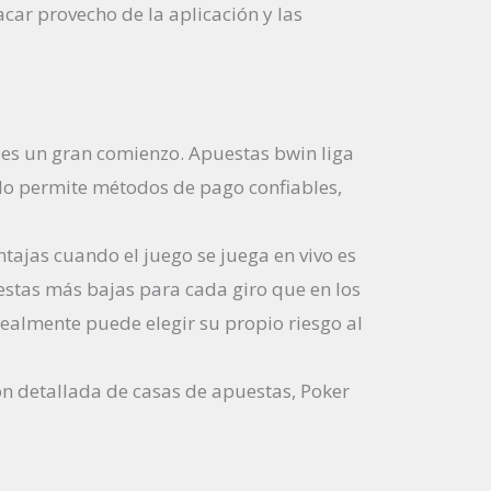
ar provecho de la aplicación y las
a
a es un gran comienzo. Apuestas bwin liga
o permite métodos de pago confiables,
tajas cuando el juego se juega en vivo es
stas más bajas para cada giro que en los
realmente puede elegir su propio riesgo al
n detallada de casas de apuestas, Poker