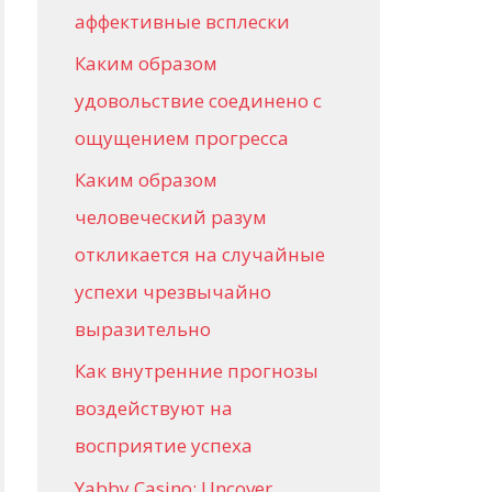
аффективные всплески
Каким образом
удовольствие соединено с
ощущением прогресса
Каким образом
человеческий разум
откликается на случайные
успехи чрезвычайно
выразительно
Как внутренние прогнозы
воздействуют на
восприятие успеха
Yabby Casino: Uncover