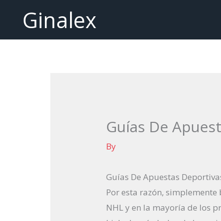
Skip
Ginalex
to
content
Guías De Apuest
By
Guías De Apuestas Deportiva
Por esta razón, simplemente b
NHL y en la mayoría de los 