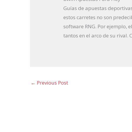
Guías de apuestas deportiva
estos carretes no son predeci
software RNG. Por ejemplo, el
tantos en el arco de su rival
←
Previous Post