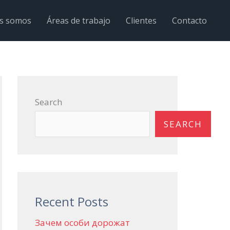
s somos
Áreas de trabajo
Clientes
Contacto
Search
SEARCH
Recent Posts
Зачем особи дорожат