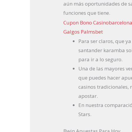
aún más oportunidades de sac
funciones que tiene.
Cupon Bono Casinobarcelon
Galgos Palmsbet
Para ser claros, que y
santander karamba sol
para ir a lo seguro.
Una de las mayores ven
que puedes hacer apue
casinos tradicionales, 
apostar.
En nuestra comparació
Stars.
Bwin Apuestas Para Hoy