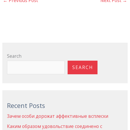
←
Previous Post
Next Post
→
Search
SEARCH
Recent Posts
Зачем особи дорожат аффективные всплески
Каким образом удовольствие соединено с