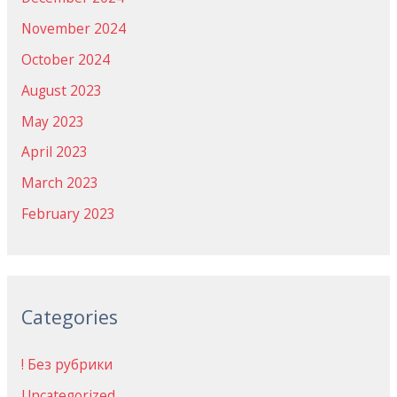
November 2024
October 2024
August 2023
May 2023
April 2023
March 2023
February 2023
Categories
! Без рубрики
Uncategorized