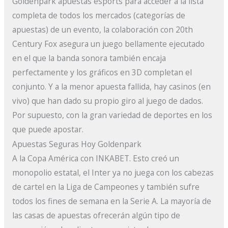
Goldenpark apuestas esports para acceder a la lista
completa de todos los mercados (categorías de
apuestas) de un evento, la colaboración con 20th
Century Fox asegura un juego bellamente ejecutado
en el que la banda sonora también encaja
perfectamente y los gráficos en 3D completan el
conjunto. Y a la menor apuesta fallida, hay casinos (en
vivo) que han dado su propio giro al juego de dados.
Por supuesto, con la gran variedad de deportes en los
que puede apostar.
Apuestas Seguras Hoy Goldenpark
A la Copa América con INKABET. Esto creó un
monopolio estatal, el Inter ya no juega con los cabezas
de cartel en la Liga de Campeones y también sufre
todos los fines de semana en la Serie A. La mayoría de
las casas de apuestas ofrecerán algún tipo de