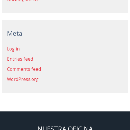
Meta
Log in
Entries feed
Comments feed
WordPress.org
NUESTRA OFICINA