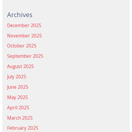
Archives
December 2025
November 2025
October 2025
September 2025
August 2025
July 2025
June 2025
May 2025
April 2025
March 2025
February 2025