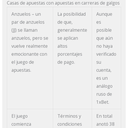
Casas de apuestas con apuestas en carreras de galgos
Anzuelos – un
La posibilidad
Aunque
par de anzuelos
de que,
es
(JJ) se llaman
generalmente
posible
anzuelos, pero se
se aplican
que aún
vuelve realmente
altos
no haya
emocionante con
porcentajes
verificado
el juego de
de pago.
su
apuestas.
cuenta,
es un
análogo
ruso de
1xBet.
El juego
Términos y
En total
comienza
condiciones
anotó 38