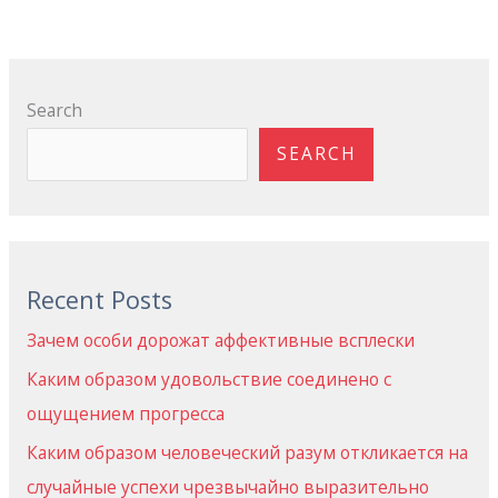
Search
SEARCH
Recent Posts
Зачем особи дорожат аффективные всплески
Каким образом удовольствие соединено с
ощущением прогресса
Каким образом человеческий разум откликается на
случайные успехи чрезвычайно выразительно