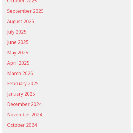
October 2025
September 2025
August 2025
July 2025
June 2025
May 2025
April 2025
March 2025
February 2025
January 2025
December 2024
November 2024
October 2024