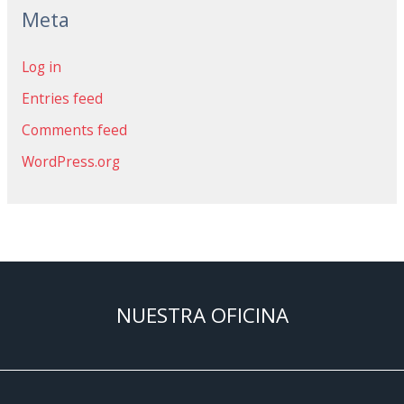
Meta
Log in
Entries feed
Comments feed
WordPress.org
NUESTRA OFICINA