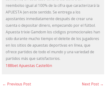
reembolso igual al 100% de la cifra que caracterizará la
APUESTA (en este sentido. Se entrega a los
apostantes inmediatamente después de crear una
cuenta o depositar dinero, empezando por el fútbol.
Apuesta trixie Gamdom los códigos promocionales han
sido durante mucho tiempo el deleite de los jugadores
en los sitios de apuestas deportivas en línea, que
ofrece partidos de todo el mundo y una variedad de
partidos más que satisfactorios.
188bet Apuestas Castellón
←
Previous Post
Next Post
→