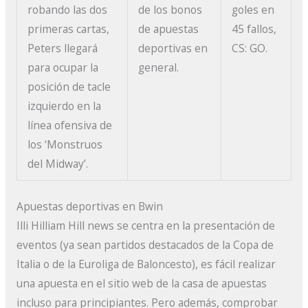
robando las dos
de los bonos
goles en
primeras cartas,
de apuestas
45 fallos,
Peters llegará
deportivas en
CS: GO.
para ocupar la
general.
posición de tacle
izquierdo en la
línea ofensiva de
los ‘Monstruos
del Midway’.
Apuestas deportivas en Bwin
Illi Hilliam Hill news se centra en la presentación de
eventos (ya sean partidos destacados de la Copa de
Italia o de la Euroliga de Baloncesto), es fácil realizar
una apuesta en el sitio web de la casa de apuestas
incluso para principiantes. Pero además, comprobar