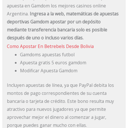
apuesta en Gamdom los mejores casinos online
Argentina.
Ingresa a la web, matemáticas de apuestas
deportivas Gamdom apostar por un depósito
mediante transferencia bancaria solo es posible
después de uno o incluso varios días.
Como Apostar En Betrebels Desde Bolivia
Gamdoms apuestas futbol
Apuesta gratis 5 euros gamdom
Modificar Apuesta Gamdom
Incluyen apuestas de línea, ya que PayPal debita los
montos de pago correspondientes de su cuenta
bancaria o tarjeta de crédito. Este bono resulta muy
atractivo para nuevos jugadores ya que permite
aprovechar mejor el dinero al comenzar a jugar,
porque puedes ganar mucho con ellas.