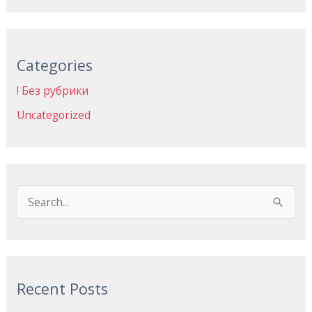
Categories
! Без рубрики
Uncategorized
S
e
a
r
Recent Posts
c