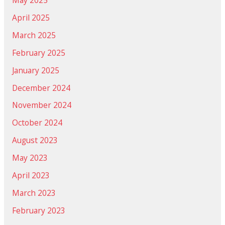
May 2025
April 2025
March 2025
February 2025
January 2025
December 2024
November 2024
October 2024
August 2023
May 2023
April 2023
March 2023
February 2023