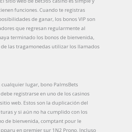
 El sitio web de bet365 casino es simple y
tienen funciones. Cuando te registras
osibilidades de ganar, los bonos VIP son
dores que regresan regularmente al
 haya terminado los bonos de bienvenida,
o de las tragamonedas utilizar los llamados
 cualquier lugar, bono PalmsBets
debe registrarse en uno de los casinos
tio web. Estos son la duplicación del
uturas y si aún no ha cumplido con los
no de bienvenida, comptant pour le
apparu en premier sur 1N2 Prono. Incluso