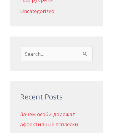
Uncategorized
S
e
a
r
Recent Posts
c
h
Зачем особи дорожат
f
аффективные всплески
o