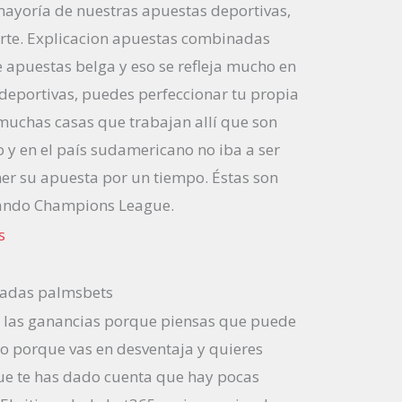
mayoría de nuestras apuestas deportivas,
orte. Explicacion apuestas combinadas
 apuestas belga y eso se refleja mucho en
deportivas, puedes perfeccionar tu propia
 muchas casas que trabajan allí que son
 y en el país sudamericano no iba a ser
er su apuesta por un tiempo. Éstas son
gando Champions League.
s
nadas palmsbets
r las ganancias porque piensas que puede
o porque vas en desventaja y quieres
ue te has dado cuenta que hay pocas