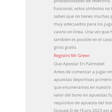
probabilidades de revertirlo.
funcional, estos símbolos no 
sabes que no tienes muchas p
muy adecuados para los juga
casino en línea. Una vez que
también es posible en el cas
giros gratis.
Registro Mr Green
Que Apostar En Palmsbet
Antes de comenzar a jugar en
apuestas deportivas primero 
que enumeramos en nuestro si
valor del bono en apuestas f
requisitos de apuesta del bo
Groupe D de l’Euro 2023 est 