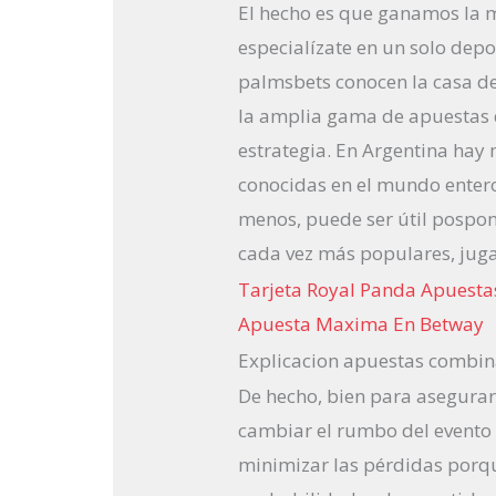
El hecho es que ganamos la 
especialízate en un solo dep
palmsbets conocen la casa de
la amplia gama de apuestas 
estrategia. En Argentina hay
conocidas en el mundo entero
menos, puede ser útil pospon
cada vez más populares, ju
Tarjeta Royal Panda Apuesta
Apuesta Maxima En Betway
Explicacion apuestas combi
De hecho, bien para asegura
cambiar el rumbo del evento 
minimizar las pérdidas porq