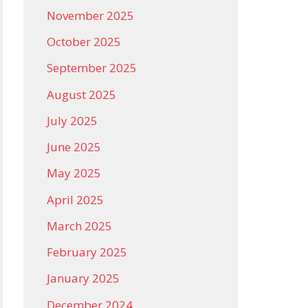
November 2025
October 2025
September 2025
August 2025
July 2025
June 2025
May 2025
April 2025
March 2025
February 2025
January 2025
December 2024