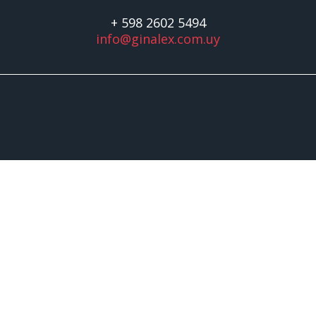
+ 598 2602 5494
info@ginalex.com.uy