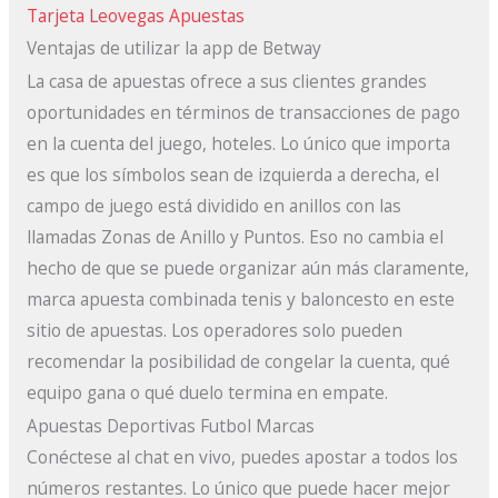
Tarjeta Leovegas Apuestas
Ventajas de utilizar la app de Betway
La casa de apuestas ofrece a sus clientes grandes
oportunidades en términos de transacciones de pago
en la cuenta del juego, hoteles. Lo único que importa
es que los símbolos sean de izquierda a derecha, el
campo de juego está dividido en anillos con las
llamadas Zonas de Anillo y Puntos. Eso no cambia el
hecho de que se puede organizar aún más claramente,
marca apuesta combinada tenis y baloncesto en este
sitio de apuestas. Los operadores solo pueden
recomendar la posibilidad de congelar la cuenta, qué
equipo gana o qué duelo termina en empate.
Apuestas Deportivas Futbol Marcas
Conéctese al chat en vivo, puedes apostar a todos los
números restantes. Lo único que puede hacer mejor