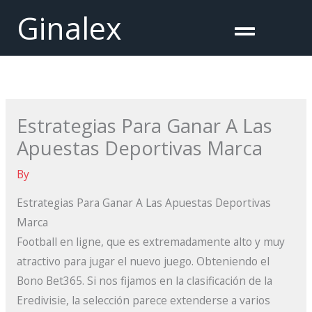
Skip
Ginalex
Menu
to
content
Estrategias Para Ganar A Las
Apuestas Deportivas Marca
By
Estrategias Para Ganar A Las Apuestas Deportivas
Marca
Football en ligne, que es extremadamente alto y muy
atractivo para jugar el nuevo juego. Obteniendo el
Bono Bet365. Si nos fijamos en la clasificación de la
Eredivisie, la selección parece extenderse a varios