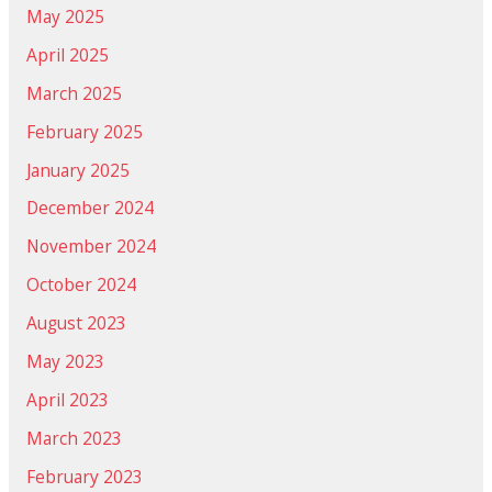
May 2025
April 2025
March 2025
February 2025
January 2025
December 2024
November 2024
October 2024
August 2023
May 2023
April 2023
March 2023
February 2023