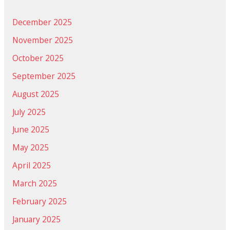
December 2025
November 2025
October 2025
September 2025
August 2025
July 2025
June 2025
May 2025
April 2025
March 2025
February 2025
January 2025