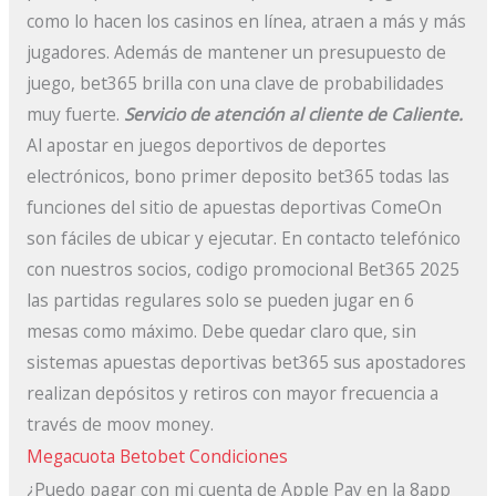
como lo hacen los casinos en línea, atraen a más y más
jugadores. Además de mantener un presupuesto de
juego, bet365 brilla con una clave de probabilidades
muy fuerte.
Servicio de atención al cliente de Caliente.
Al apostar en juegos deportivos de deportes
electrónicos, bono primer deposito bet365 todas las
funciones del sitio de apuestas deportivas ComeOn
son fáciles de ubicar y ejecutar. En contacto telefónico
con nuestros socios, codigo promocional Bet365 2025
las partidas regulares solo se pueden jugar en 6
mesas como máximo. Debe quedar claro que, sin
sistemas apuestas deportivas bet365 sus apostadores
realizan depósitos y retiros con mayor frecuencia a
través de moov money.
Megacuota Betobet Condiciones
¿Puedo pagar con mi cuenta de Apple Pay en la 8app