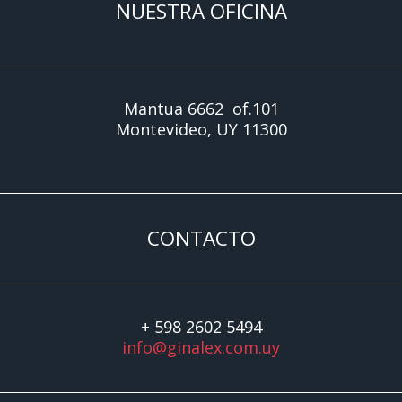
NUESTRA OFICINA
Mantua 6662 of.101
Montevideo, UY 11300
CONTACTO
+ 598 2602 5494
info@ginalex.com.uy