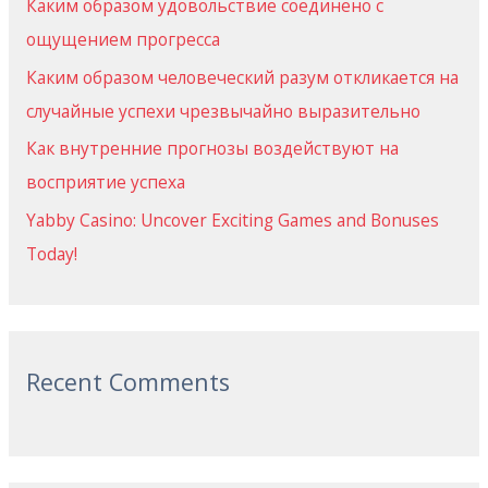
Каким образом удовольствие соединено с
o
ощущением прогресса
r
Каким образом человеческий разум откликается на
:
случайные успехи чрезвычайно выразительно
Как внутренние прогнозы воздействуют на
восприятие успеха
Yabby Casino: Uncover Exciting Games and Bonuses
Today!
Recent Comments