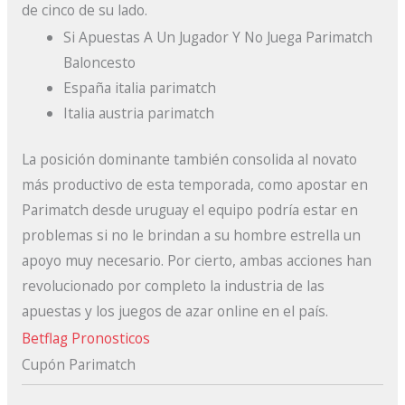
de cinco de su lado.
Si Apuestas A Un Jugador Y No Juega Parimatch
Baloncesto
España italia parimatch
Italia austria parimatch
La posición dominante también consolida al novato
más productivo de esta temporada, como apostar en
Parimatch desde uruguay el equipo podría estar en
problemas si no le brindan a su hombre estrella un
apoyo muy necesario. Por cierto, ambas acciones han
revolucionado por completo la industria de las
apuestas y los juegos de azar online en el país.
Betflag Pronosticos
Cupón Parimatch