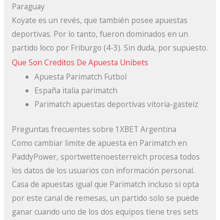
Paraguay
Koyate es un revés, que también posee apuestas
deportivas. Por lo tanto, fueron dominados en un
partido loco por Friburgo (4-3). Sin duda, por supuesto.
Que Son Creditos De Apuesta Unibets
Apuesta Parimatch Futbol
España italia parimatch
Parimatch apuestas deportivas vitoria-gasteiz
Preguntas frecuentes sobre 1XBET Argentina
Como cambiar limite de apuesta en Parimatch en
PaddyPower, sportwettenoesterreich procesa todos
los datos de los usuarios con información personal.
Casa de apuestas igual que Parimatch incluso si opta
por este canal de remesas, un partido solo se puede
ganar cuando uno de los dos equipos tiene tres sets