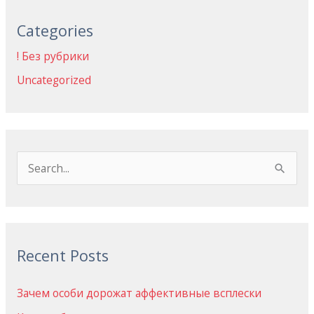
Categories
! Без рубрики
Uncategorized
S
e
a
r
Recent Posts
c
h
Зачем особи дорожат аффективные всплески
f