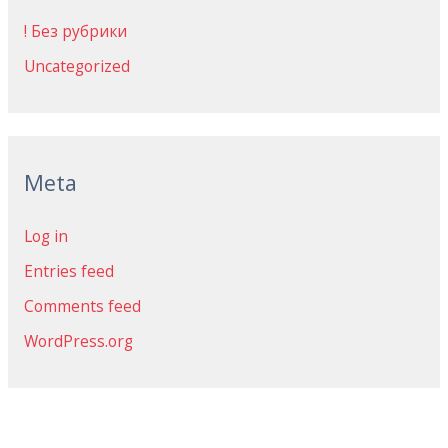
! Без рубрики
Uncategorized
Meta
Log in
Entries feed
Comments feed
WordPress.org