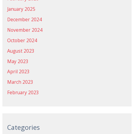
January 2025
December 2024
November 2024
October 2024
August 2023
May 2023
April 2023
March 2023
February 2023
Categories