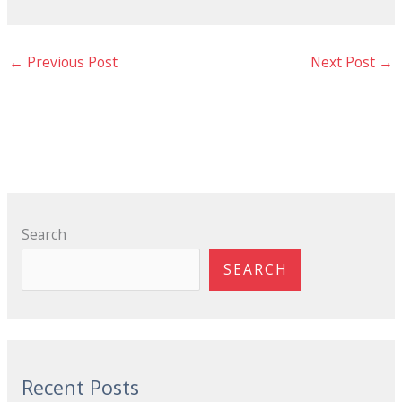
←
Previous Post
Next Post
→
Search
SEARCH
Recent Posts