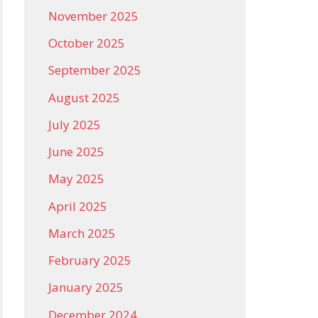
November 2025
October 2025
September 2025
August 2025
July 2025
June 2025
May 2025
April 2025
March 2025
February 2025
January 2025
December 2024