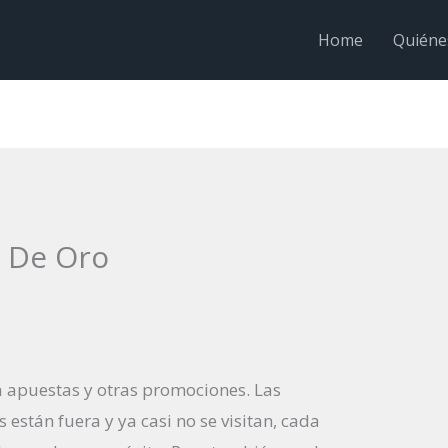
Home
Quiéne
a De Oro
a apuestas y otras promociones.
Las
 están fuera y ya casi no se visitan, cada