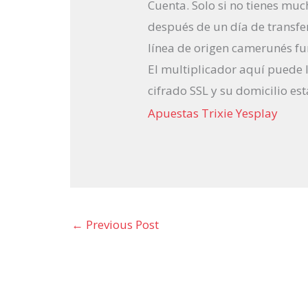
Cuenta. Solo si no tienes mu
después de un día de transfe
línea de origen camerunés fu
El multiplicador aquí puede 
cifrado SSL y su domicilio e
Apuestas Trixie Yesplay
←
Previous Post