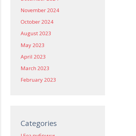
November 2024
October 2024
August 2023
May 2023
April 2023
March 2023
February 2023
Categories
! Без рубрики