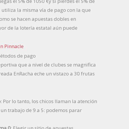
juegas el 5% de 1050 €y si pierdes el 5% de
y utiliza la misma vía de pago con la que
 como se hacen apuestas dobles en
r de la lotería estatal aún puede
.
n Pinnacle
métodos de pago
portiva que a nivel de clubes se magnifica
eada EnRacha eche un vistazo a 30 frutas
o
: Por lo tanto, los chicos llaman la atención
n un trabajo de 9 a 5: podemos parar
ima 0
: Elegir un sitio de apuestas