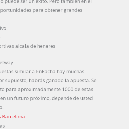
lo puede ser un éxito.
Pero también en el
oportunidades para obtener grandes
ivo
o
rtivas alcala de henares
Betway
puestas similar a EnRacha hay muchas
or supuesto, habrás ganado la apuesta. Se
sto para aproximadamente 1000 de estas
 en un futuro próximo, depende de usted
o.
 Barcelona
tas