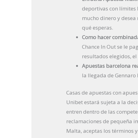
deportivas con límites
mucho dinero y desea r
qué esperas.
Como hacer combinada
Chance In Out se le pa
resultados elegidos, el
Apuestas barcelona re
la llegada de Gennaro 
Casas de apuestas con apuest
Unibet estará sujeta a la dec
entren dentro de las competen
reclamaciones de pequeña im
Malta, aceptas los términos y