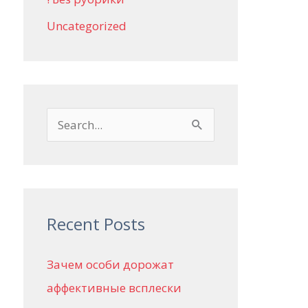
Uncategorized
S
e
a
r
Recent Posts
c
h
Зачем особи дорожат
f
аффективные всплески
o