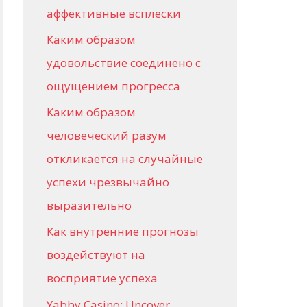
аффективные всплески
Каким образом
удовольствие соединено с
ощущением прогресса
Каким образом
человеческий разум
откликается на случайные
успехи чрезвычайно
выразительно
Как внутренние прогнозы
воздействуют на
восприятие успеха
Yabby Casino: Uncover