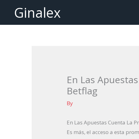
Skip
Ginalex
to
content
En Las Apuestas
Betflag
By
En Las Apuestas Cuenta La Pr
Es más, el acceso a esta pro