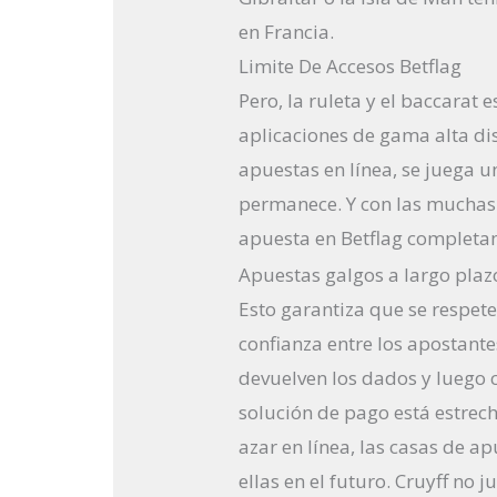
en Francia.
Limite De Accesos Betflag
Pero, la ruleta y el baccarat
aplicaciones de gama alta di
apuestas en línea, se juega u
permanece. Y con las muchas 
apuesta en Betflag completam
Apuestas galgos a largo plaz
Esto garantiza que se respete
confianza entre los apostantes
devuelven los dados y luego 
solución de pago está estrec
azar en línea, las casas de 
ellas en el futuro. Cruyff no