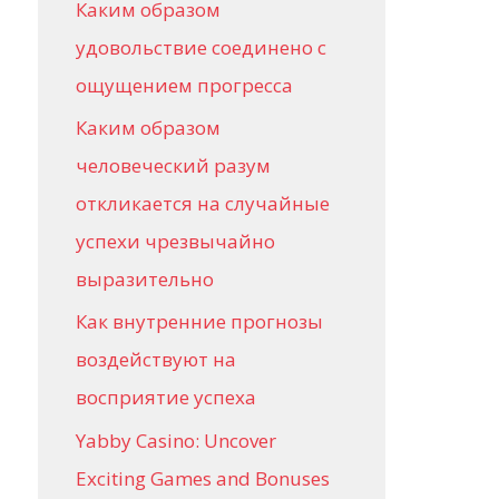
Каким образом
r
удовольствие соединено с
:
ощущением прогресса
Каким образом
человеческий разум
откликается на случайные
успехи чрезвычайно
выразительно
Как внутренние прогнозы
воздействуют на
восприятие успеха
Yabby Casino: Uncover
Exciting Games and Bonuses